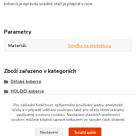
koberců
je opravdu
snadné, stačí je
přeprat v ruce.
Parametry
Materiál
Smyčka na protiskluzu
Zboží zařazeno v kategoriích
Dětské koberce
HOLČIČÍ koberce
KLUČIČÍ koberce
Pro základní funkčnost, zpříjemnění používání webu, analytické
účely a v případě udělení souhlasu také pro účely cílení reklamy
Koberce na Hraní
využíváme soubory cookies. Nastavení vlastních preferencí
cookies můžete kdykoli upravit odkazem ve spodní části stránek.
Souhlasím
Nastavení