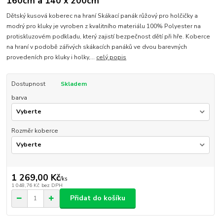
160cm a 140 x 200cm
Dětský kusová koberec na hraní Skákací panák růžový pro holčičky a
modrý pro kluky je vyroben z kvalitního materiálu 100% Polyester na
protiskluzovém podkladu, který zajistí bezpečnost dětí při hře. Koberce
na hraní v podobě zářivých skákacích panáků ve dvou barevných
provedeních pro kluky i holky,...
celý popis
Dostupnost
Skladem
barva
Rozměr koberce
1 269,00 Kč
/
ks
1 048,76 Kč
bez DPH
Přidat do košíku