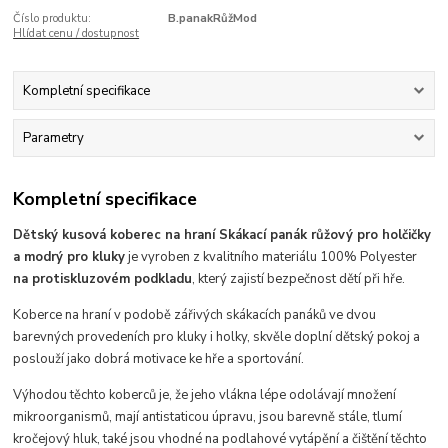
Číslo produktu:
B.panakRůžMod
Hlídat cenu / dostupnost
Kompletní specifikace
Parametry
Kompletní specifikace
Dětský kusová koberec na hraní Skákací panák růžový pro holčičky
a modrý pro kluky
je vyroben z kvalitního materiálu 100% Polyester
na protiskluzovém podkladu
, který
zajistí bezpečnost dětí při hře.
Koberce na hraní v podobě zářivých skákacích panáků ve dvou
barevných provedeních pro kluky i holky, skvěle doplní dětský pokoj a
poslouží jako dobrá motivace ke hře a sportování.
Výhodou těchto koberců je, že jeho vlákna lépe odolávají množení
mikroorganismů
, mají antistaticou úpravu, jsou barevně stále, tlumí
kročejový hluk, také jsou vhodné na podlahové vytápění
a čištění těchto