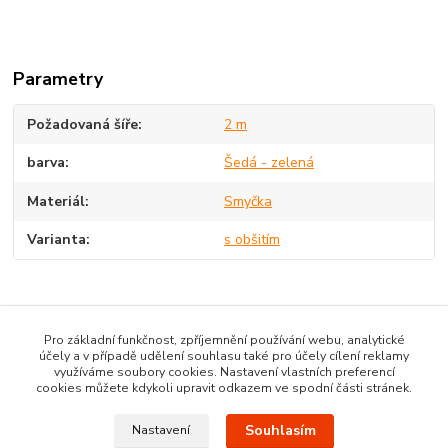
Parametry
Požadovaná šíře
2 m
barva
Šedá - zelená
Materiál
Smyčka
Varianta
s obšitím
Zboží zařazeno v kategoriích
Pro základní funkčnost, zpříjemnění používání webu, analytické
účely a v případě udělení souhlasu také pro účely cílení reklamy
Dětské koberce v metráži
využíváme soubory cookies. Nastavení vlastních preferencí
cookies můžete kdykoli upravit odkazem ve spodní části stránek.
Souhlasím
Nastavení