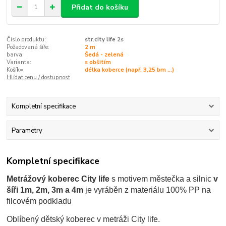
Přidat do košíku
Číslo produktu:
str.city life 2s
Požadovaná šíře:
2 m
barva:
Šedá - zelená
Varianta:
s obšitím
Košík=:
délka koberce (např. 3,25 bm ...)
Hlídat cenu / dostupnost
Kompletní specifikace
Parametry
Kompletní specifikace
Metrážový koberec City life
s motivem městečka a silnic
v
šíři 1m, 2m, 3m a 4m
je vyráběn z materiálu 100% PP na
filcovém podkladu
Oblíbený dětský koberec v metráži City life.