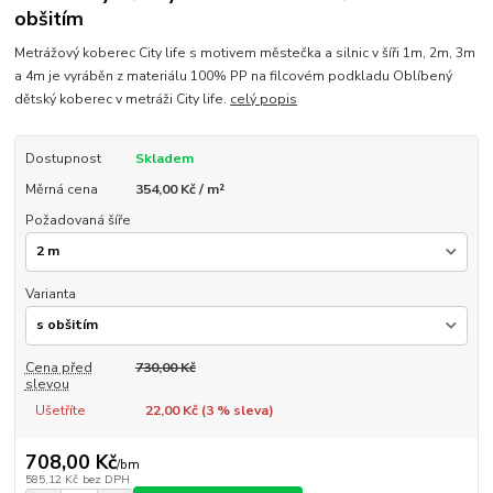
obšitím
Metrážový koberec City life s motivem městečka a silnic v šíři 1m, 2m, 3m
a 4m je vyráběn z materiálu 100% PP na filcovém podkladu Oblíbený
dětský koberec v metráži City life.
celý popis
Dostupnost
Skladem
Měrná cena
354,00 Kč / m²
Požadovaná šíře
Varianta
Cena před
730,00 Kč
slevou
Ušetříte
22,00 Kč (
3
% sleva)
708,00 Kč
/
bm
585,12 Kč
bez DPH