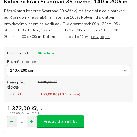
Koberec hrací Scanroad 39 rozměr 140 x 200cm
Dětský hrací koberec Scanroad 39 béžový má šedé silnice a barevné
autíčka i domy, je vyráběn z materiálu 100% Polyamid s krátkym
smyčkovým vlasem na podkladu Filc v rozměrech 80 x 120cm, 95 x
200cm, 133 x 133cm, 133 x 165cm, 140 x 200cm, 160 x 240cm, 200 x
200cm a 200 x 300cm. Koberec scanroad béžov...
celý popis
Dostupnost
Skladem
Rozměr koberce
Cena před
1 525,00 Kč
slevou
Ušetříte
153,00 Kč (
10
% sleva)
1 372,00 Kč
/
ks
1 133,88 Kč
bez DPH
Přidat do košíku