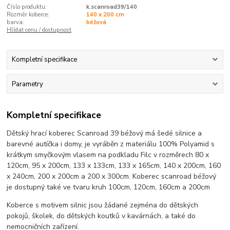
Číslo produktu:
k.scanroad39/140
Rozměr koberce:
140 x 200 cm
barva:
béžová
Hlídat cenu / dostupnost
Kompletní specifikace
Parametry
Kompletní specifikace
Dětský hrací koberec Scanroad 39 béžový má šedé silnice a
barevné autíčka i domy, je vyráběn z materiálu 100% Polyamid s
krátkym smyčkovým vlasem na podkladu Filc v rozměrech 80 x
120cm, 95 x 200cm, 133 x 133cm, 133 x 165cm, 140 x 200cm, 160
x 240cm, 200 x 200cm a 200 x 300cm. Koberec scanroad béžový
je dostupný také ve tvaru kruh 100cm, 120cm, 160cm a 200cm
Koberce s motivem silnic jsou žádané zejména do dětských
pokojů, školek, do dětských koutků v kavárnách, a také do
nemocničních zařízení.