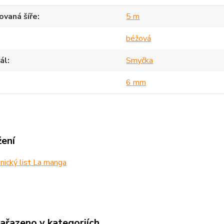
vaná šíře
5 m
béžová
ál
Smyčka
6 mm
žení
ický list La manga
zařazeno v kategoriích