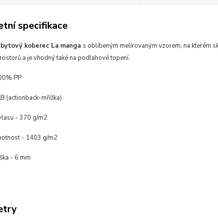
tní specifikace
 bytový koberec La manga
s oblíbeným melírovaným vzorem, na kterém sko
rostorů a je vhodný také na podlahové topení.
100% PP
B (actionback-
mřížka)
lasu - 370 g/m2
otnost - 1403 g/m2
ška - 6 mm
etry