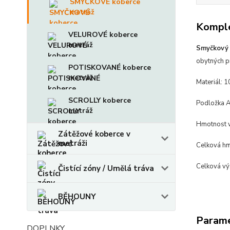
SMYČKOVÉ koberce
metráž
Komple
VELUROVÉ koberce
metráž
Smyčkový
obytných p
POTISKOVANÉ koberce
metráž
Materiál: 
SCROLLY koberce
Podložka A
metráž
Hmotnost v
Zátěžové koberce v
metráži
Celková hm
Celková vý
Čistící zóny / Umělá tráva
BĚHOUNY
Param
DOPLNKY