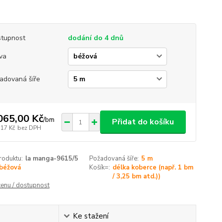
tupnost
dodání do 4 dnů
va
adovaná šíře
065,00 Kč
/
bm
Přidat do košíku
,17 Kč
bez DPH
roduktu:
la manga-9615/5
Požadovaná šíře:
5 m
béžová
Košík=:
délka koberce (např. 1 bm
/ 3,25 bm atd.))
cenu / dostupnost
Ke stažení