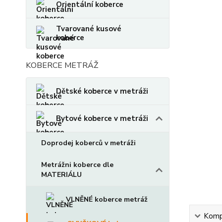
Orientální koberce
Tvarované kusové
koberce
KOBERCE METRÁŽ
Dětské koberce v metráži
Bytové koberce v metráži
Doprodej koberců v metráži
Metrážni koberce dle
MATERIÁLU
VLNĚNÉ koberce metráž
Kompl