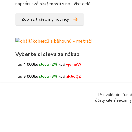
napsání své skušenosti s na...
číst celé
Zobrazit všechny novinky
Vyberte si slevu za nákup
nad 4 000kč
sleva -2%
kód
vjomSW
nad 6 000kč
sleva -3%
kód
aR6qQZ
nad 8 000kč
sleva -4%
kód
oe3h9c
Pro základní funk
účely cílení reklam