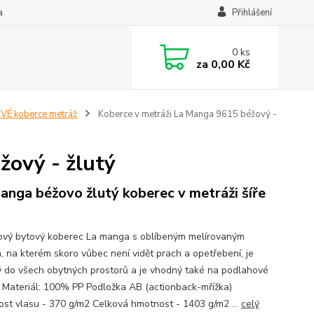
a
Přihlášení
0
ks
za
0,00 Kč
É koberce metráž
Koberce v metráži La Manga 9615 béžový -
žový - žlutý
anga béžovo žlutý koberec v metráži šíře
vý bytový koberec La manga s oblíbeným melírovaným
, na kterém skoro vůbec není vidět prach a opetřebení, je
 do všech obytných prostorů a je vhodný také na podlahové
. Materiál: 100% PP Podložka AB (actionback-mřížka)
st vlasu - 370 g/m2 Celková hmotnost - 1403 g/m2 ...
celý