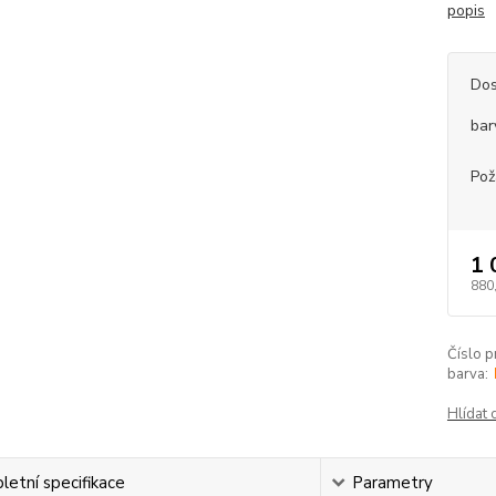
popis
Dos
bar
Pož
1 
880
Číslo p
barva:
Hlídat 
etní specifikace
Parametry