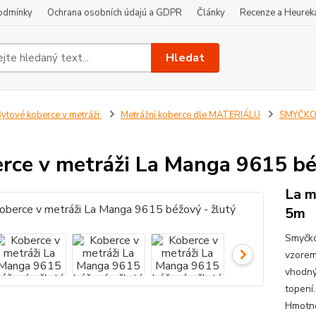
odmínky
Ochrana osobních údajú a GDPR
Články
Recenze a Heurek
Hledat
ytové koberce v metráži
Metrážni koberce dle MATERIÁLU
SMYČKOV
rce v metráži La Manga 9615 bé
La m
5m
Smyčko
vzorem
vhodný
topení
Hmotno