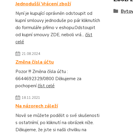
Jednodušší Vrácení zboží
Bytov
Nyní je kupující oprávněn odstoupit od
kupní smlouvy jednoduše po pár kliknutích
do formuláře přímo v eshopu.Odstoupit
od kupní smouvy ZDE, neboli vrá...
číst
celé
21.08.2024
Změna čísla účtu
Pozor !!! Změna čísla účtu :
6644692329/0800 Děkujeme za
pochopení
číst celé
18.11.2021
Na názorech záleží
Nově se můžete podělit o své skušenosti
s ostatnímí, po kliknutí na obrázek níže.
Děkujeme, že jste si našli chvilku na