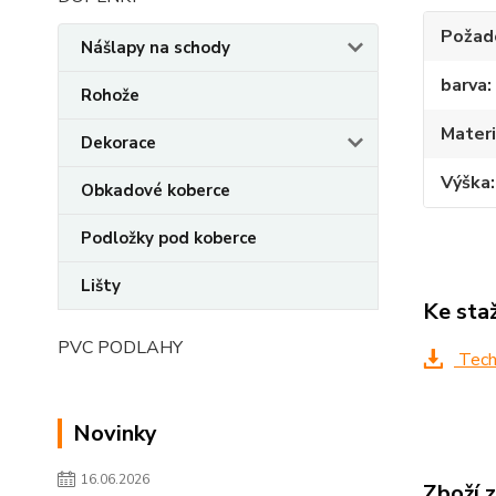
Požado
Nášlapy na schody
barva
Rohože
Materi
Dekorace
Výška
Obkadové koberce
Podložky pod koberce
Lišty
Ke sta
PVC PODLAHY
Techn
Novinky
16.06.2026
Zboží 