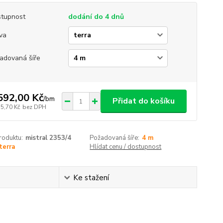
tupnost
dodání do 4 dnů
va
adovaná šíře
592,00 Kč
/
bm
Přidat do košíku
15,70 Kč
bez DPH
roduktu:
mistral 2353/4
Požadovaná šíře:
4 m
terra
Hlídat cenu / dostupnost
Ke stažení