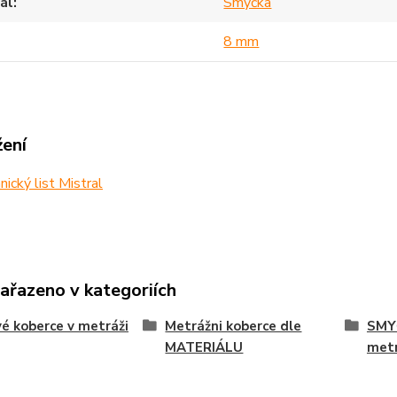
ál
Smyčka
8 mm
žení
ický list Mistral
zařazeno v kategoriích
é koberce v metráži
Metrážni koberce dle
SMY
MATERIÁLU
met