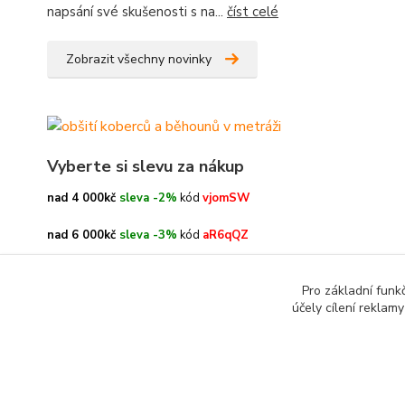
napsání své skušenosti s na...
číst celé
Zobrazit všechny novinky
Vyberte si slevu za nákup
nad 4 000kč
sleva -2%
kód
vjomSW
nad 6 000kč
sleva -3%
kód
aR6qQZ
nad 8 000kč
sleva -4%
kód
oe3h9c
Pro základní funk
účely cílení reklam