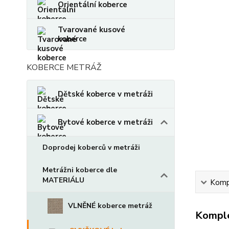
Orientální koberce
Tvarované kusové
koberce
KOBERCE METRÁŽ
Dětské koberce v metráži
Bytové koberce v metráži
Doprodej koberců v metráži
Metrážni koberce dle
MATERIÁLU
Kompl
VLNĚNÉ koberce metráž
Komple