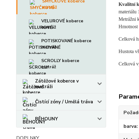
SMYČKOVÉ koberce
Kvalitní 
metráž
m
ateriál
Metrážni k
VELUROVÉ koberce
Hmotnost 
metráž
Celková h
POTISKOVANÉ koberce
metráž
Hustota v
SCROLLY koberce
Celková 
metráž
Zátěžové koberce v
metráži
Param
Čistící zóny / Umělá tráva
Požado
BĚHOUNY
barva
DOPLNKY