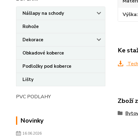
Materi
Nášlapy na schody
Výška
Rohože
Dekorace
Ke sta
Obkadové koberce
Techn
Podložky pod koberce
Lišty
PVC PODLAHY
Zboží 
Bytov
Novinky
16.06.2026