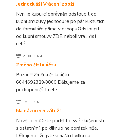
Jednodušší Vrácení zboží
Nyní je kupující oprávněn odstoupit od
kupní smlouvy jednoduše po pár kliknutích
do formuláře přímo v eshopu.Odstoupit
od kupní smouvy ZDE, neboli vrá...
číst
celé
21.08.2024
Změna čísla účtu
Pozor !!! Změna čísla účtu :
6644692329/0800 Děkujeme za
pochopení
číst celé
18.11.2021
Na názorech záleží
Nově se můžete podělit o své skušenosti
s ostatnímí, po kliknutí na obrázek níže.
Děkujeme, že jste si našli chvilku na