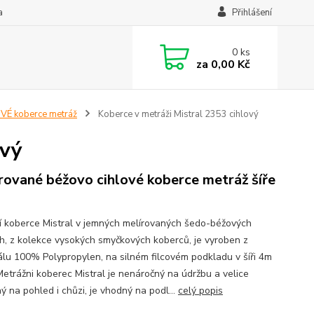
a
Přihlášení
0
ks
za
0,00 Kč
É koberce metráž
Koberce v metráži Mistral 2353 cihlový
ový
rované béžovo cihlové koberce metráž šíře
ní koberce Mistral v jemných melírovaných šedo-béžových
h, z kolekce vysokých smyčkových koberců, je vyroben z
álu 100% Polypropylen, na silném filcovém podkladu v šíři 4m
Metrážni koberec Mistral je nenáročný na údržbu a velice
ý na pohled i chůzi, je vhodný na podl...
celý popis