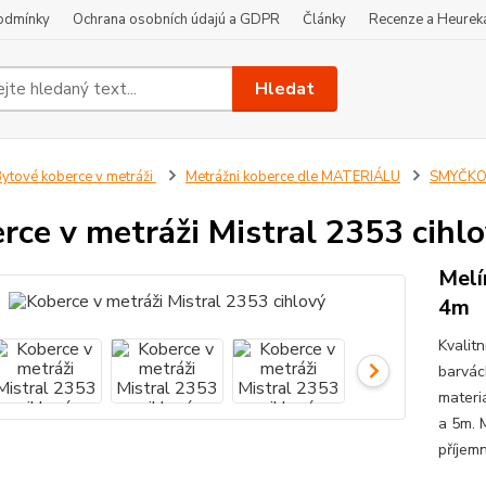
odmínky
Ochrana osobních údajú a GDPR
Články
Recenze a Heurek
Hledat
ytové koberce v metráži
Metrážni koberce dle MATERIÁLU
SMYČKOV
rce v metráži Mistral 2353 cihl
Melí
4m
Kvalit
barvác
materi
a 5m. 
příjemn