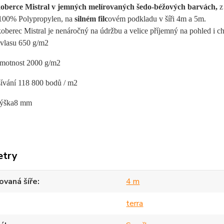
koberce
Mistral v jemných melírovaných šedo-béžových barvách,
z
u 100% Polypropylen,
na
silném filc
ovém podkladu
v šíři 4m a 5m
.
oberec Mistral je
nenáročný na údržbu a velice příjemný na pohled i ch
vlasu 650 g/m2
motnost 2000 g/m2
šívání 118 800 bodů / m2
výška8 mm
etry
vaná šíře
4 m
terra