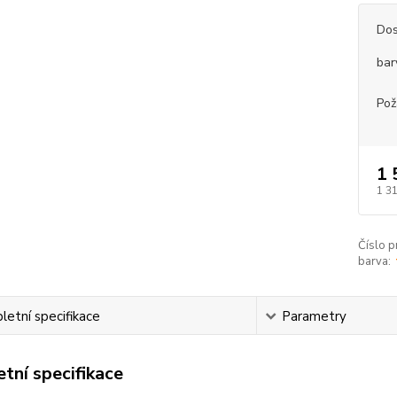
Dos
bar
Pož
1 
1 3
Číslo p
barva:
etní specifikace
Parametry
tní specifikace