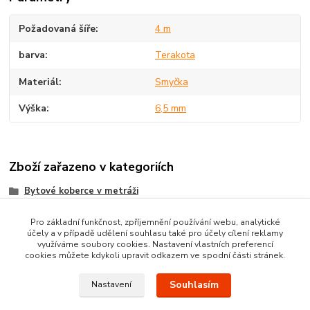
Požadovaná šíře
4 m
barva
Terakota
Materiál
Smyčka
Výška
6,5 mm
Zboží zařazeno v kategoriích
Bytové koberce v metráži
Metrážni koberce dle MATERIÁLU
Pro základní funkčnost, zpříjemnění používání webu, analytické
účely a v případě udělení souhlasu také pro účely cílení reklamy
POTISKOVANÉ koberce metráž
využíváme soubory cookies. Nastavení vlastních preferencí
cookies můžete kdykoli upravit odkazem ve spodní části stránek.
Souhlasím
Nastavení