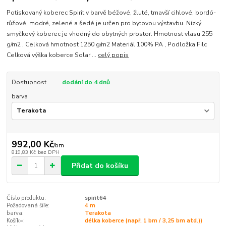
Potiskovaný koberec Spirit v barvě béžové, žluté, tmavší cihlové, bordó-
růžové, modré, zelené a šedé je určen pro bytovou výstavbu. Nízký
smyčkový koberec je vhodný do obytných prostor. Hmotnost vlasu 255
g/m2 , Celková hmotnost 1250 g/m2 Materiál 100% PA , Podložka Filc
Celková výška koberce Solar ...
celý popis
Dostupnost
dodání do 4 dnů
barva
992,00 Kč
/
bm
819,83 Kč
bez DPH
Přidat do košíku
Číslo produktu:
spirit64
Požadovaná šíře:
4 m
barva:
Terakota
Košík=:
délka koberce (např. 1 bm / 3,25 bm atd.))