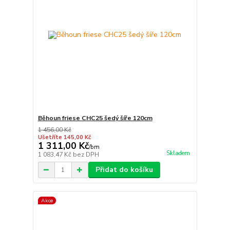
Běhoun friese CHC25 šedý šíře 120cm
1 456,00 Kč
Ušetříte 145,00 Kč
1 311,00 Kč
/
bm
Skladem
1 083,47 Kč
bez DPH
Přidat do košíku
Akce