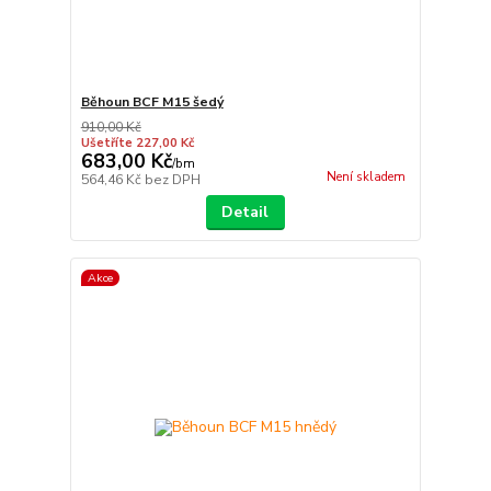
Běhoun BCF M15 šedý
910,00 Kč
Ušetříte 227,00 Kč
683,00 Kč
/
bm
Není skladem
564,46 Kč
bez DPH
Detail
Akce