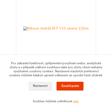
Pro základní funkčnost, zpříjemnění používání webu, analytické
účely a v případě udělení souhlasu také pro účely cílení reklamy
Běhoun metráž BCF V15 zelený 120cm
využíváme soubory cookies. Nastavení vlastních preferencí
719,00 Kč
cookies můžete kdykoli upravit odkazem ve spodní části stránek.
/
bm
Skladem
594,21 Kč
bez DPH
Souhlasím
Nastavení
Přidat do košíku
Souhlas můžete odmítnout
zde
.
Akce