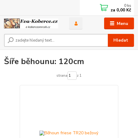
0
ks
za
0,00 Kč
Menu
Hledat
Šíře běhounu: 120cm
strana
z 1