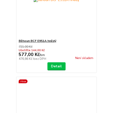
Běhoun BCF E951A hnědý
721,00 Kč
Ušetříte 144,00 Kč
577,00 Kč
/
bm
Není skladem
476,86 Kč
bez DPH
Detail
Akce