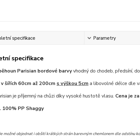
etní specifikace
Parametry
tní specifikace
běhoun Parisian bordové barvy
vhodný do chodeb, předsíní, do l
e
v šířích 60cm až 200cm
s výškou 5cm
a libovolné délce dle v
isian je příjemný na chůzi díky vysoké hustotě vlasu.
Cena je za
l 100% PP Shaggy
e možné objednat i obšití krátkých strán barevným chemlonem dle odstínu kobe