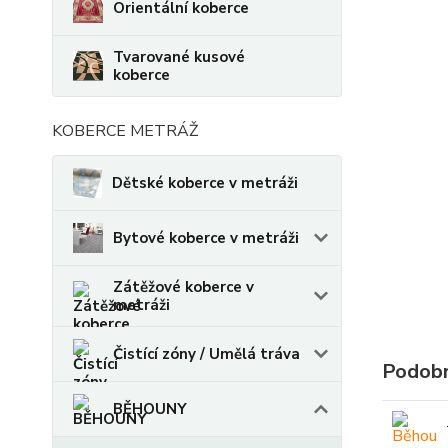
Orientální koberce
Tvarované kusové
koberce
KOBERCE METRÁŽ
Dětské koberce v metráži
Bytové koberce v metráži
Zátěžové koberce v
metráži
Čistící zóny / Umělá tráva
Podobn
BĚHOUNY