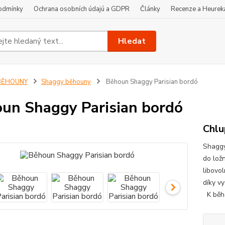
odmínky
Ochrana osobních údajú a GDPR
Články
Recenze a Heurek
Hledat
BĚHOUNY
Shaggy běhouny
Běhoun Shaggy Parisian bordó
un Shaggy Parisian bordó
Chlu
Shaggy
do lož
libovo
díky v
K běho