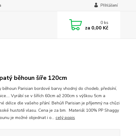
a
Přihlášení
0
ks
za
0,00 Kč
patý běhoun šíře 120cm
 běhoun Parisian bordové barvy vhodný do chodeb, předsíní,
nice.... Vyrábí se v šířích 60cm až 200cm s výškou 5cm a
lné délce dle vašeho přání. Behúň Parisian je příjemný na chůzi
ysoké hustotě vlasu. Cena je za bm. Materiál 100% PP Shaggy
unu je možné objednat i o...
celý popis