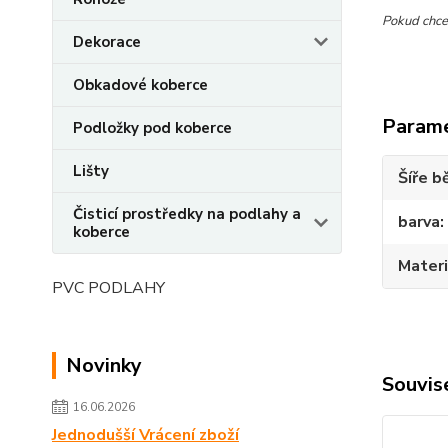
Pokud chcet
Dekorace
Obkadové koberce
Param
Podložky pod koberce
Lišty
Šíře b
Čisticí prostředky na podlahy a
barva
koberce
Materi
PVC PODLAHY
Novinky
Souvise
16.06.2026
Jednodušší Vrácení zboží