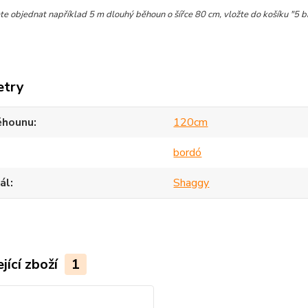
e objednat například 5 m dlouhý běhoun o šířce 80 cm, vložte do košíku "5 
etry
ěhounu
120cm
bordó
ál
Shaggy
jící zboží
1