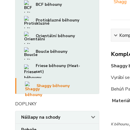
BCF běhouny
Protiskluzné běhouny
Kompl
Orientální běhouny
Boucle běhouny
Komple
Shaggy 
Friese běhouny (Heat-
set)
Vyrábí s
Shaggy běhouny
Behúň Par
Materiá
DOPLNKY
Nášlapy na schody
K běhounu j
Rohože