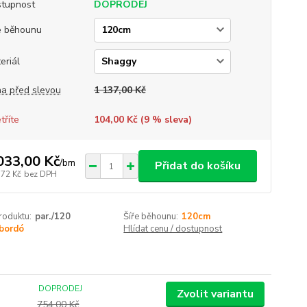
tupnost
DOPRODEJ
e běhounu
eriál
a před slevou
1 137,00 Kč
tříte
104,00 Kč (
9
% sleva)
033,00 Kč
/
bm
Přidat do košíku
,72 Kč
bez DPH
roduktu:
par./120
Šíře běhounu:
120cm
bordó
Hlídat cenu / dostupnost
DOPRODEJ
Zvolit variantu
754,00 Kč