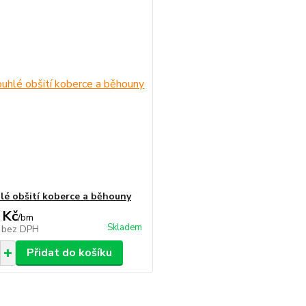
lé obšití koberce a běhouny
 Kč
/
bm
Skladem
č
bez DPH
Přidat do košíku