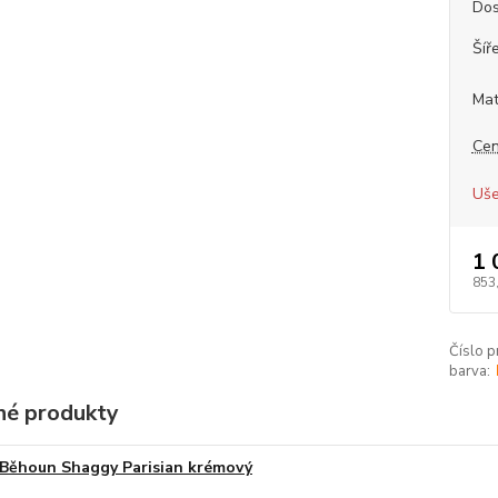
Dos
Šíř
Mat
Cen
Uše
1 
853
Číslo p
barva:
é produkty
Běhoun Shaggy Parisian krémový