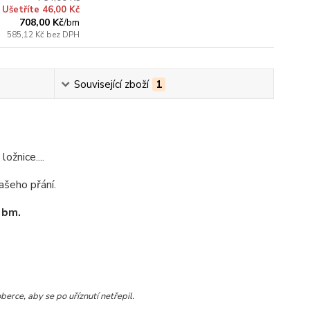
Ušetříte 46,00 Kč
708,00 Kč
/
bm
585,12 Kč
bez DPH
Související zboží
1
ožnice....
ašeho přání.
 bm.
rce, aby se po uříznutí netřepil.