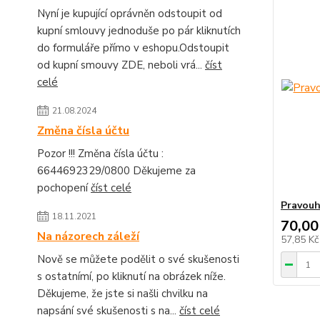
Nyní je kupující oprávněn odstoupit od
kupní smlouvy jednoduše po pár kliknutích
do formuláře přímo v eshopu.Odstoupit
od kupní smouvy ZDE, neboli vrá...
číst
celé
21.08.2024
Změna čísla účtu
Pozor !!! Změna čísla účtu :
6644692329/0800 Děkujeme za
pochopení
číst celé
Pravouh
18.11.2021
70,00
Na názorech záleží
57,85 K
Nově se můžete podělit o své skušenosti
s ostatnímí, po kliknutí na obrázek níže.
Děkujeme, že jste si našli chvilku na
napsání své skušenosti s na...
číst celé