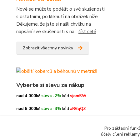
Nově se můžete podělit o své skušenosti
s ostatnímí, po kliknutí na obrázek níže.
Děkujeme, že jste si našli chvilku na
napsání své skušenosti s na...
číst celé
Zobrazit všechny novinky
Vyberte si slevu za nákup
nad 4 000kč
sleva -2%
kód
vjomSW
nad 6 000kč
sleva -3%
kód
aR6qQZ
nad 8 000kč
sleva -4%
kód
oe3h9c
Pro základní funk
účely cílení reklam