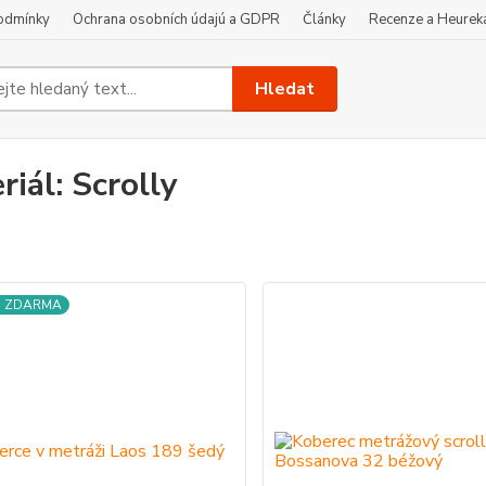
odmínky
Ochrana osobních údajú a GDPR
Články
Recenze a Heurek
Hledat
riál: Scrolly
a ZDARMA