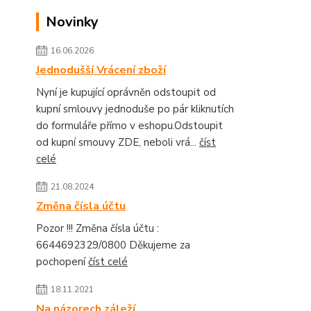
Novinky
16.06.2026
Jednodušší Vrácení zboží
Nyní je kupující oprávněn odstoupit od
kupní smlouvy jednoduše po pár kliknutích
do formuláře přímo v eshopu.Odstoupit
od kupní smouvy ZDE, neboli vrá...
číst
celé
21.08.2024
Změna čísla účtu
Pozor !!! Změna čísla účtu :
6644692329/0800 Děkujeme za
pochopení
číst celé
18.11.2021
Na názorech záleží