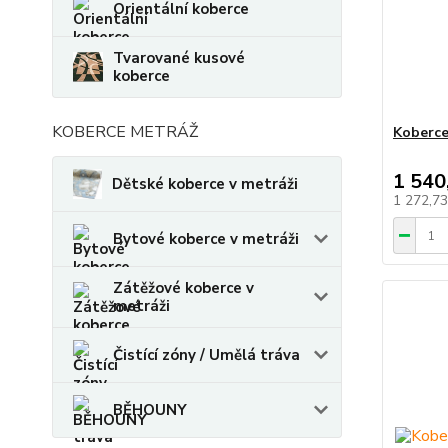
Orientální koberce
Tvarované kusové
koberce
KOBERCE METRÁŽ
Koberce
1 540
Dětské koberce v metráži
1 272,7
Bytové koberce v metráži
Zátěžové koberce v
metráži
Čistící zóny / Umělá tráva
BĚHOUNY