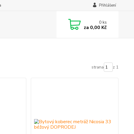
a
Přihlášení
0
ks
za
0,00 Kč
strana
z 1