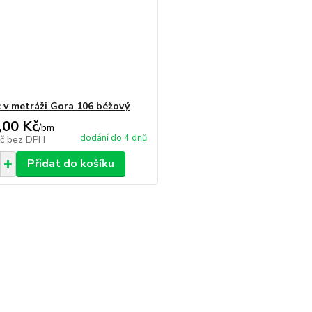
 v metráži Gora 106 béžový
,00 Kč
/
bm
dodání do 4 dnů
Kč
bez DPH
Přidat do košíku