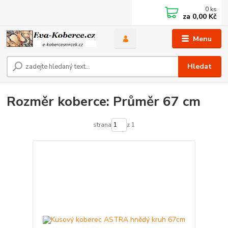
0
ks
za
0,00 Kč
Menu
Hledat
Rozměr koberce: Průměr 67 cm
strana
z 1