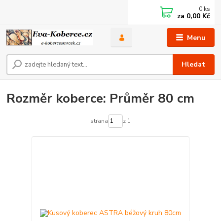
0
ks
za
0,00 Kč
Menu
Hledat
Rozměr koberce: Průměr 80 cm
strana
z 1