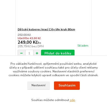
Dětský koberec hrací City life kruh 80cm
292,00 Kč
Ušetříte 43,00 Kč
249,00 Kč
/
ks
Skladem
205,79 Kč
bez DPH
Přidat do košíku
Pro základní funkčnost, zpříjemnění používání webu, analytické
účely a v případě udělení souhlasu také pro účely cílení reklamy
strana
z 1
využíváme soubory cookies. Nastavení vlastních preferencí
cookies můžete kdykoli upravit odkazem ve spodní části stránek.
Souhlasím
Nastavení
Souhlas můžete odmítnout
zde
.
Vytvořeno na
Eshop-rychle.cz