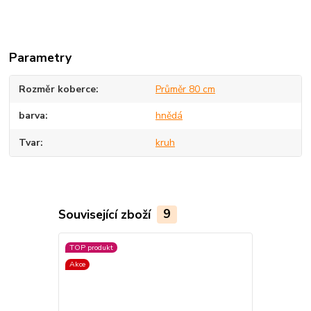
Parametry
Rozměr koberce
Průměr 80 cm
barva
hnědá
Tvar
kruh
Související zboží
9
TOP produkt
Akce