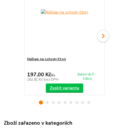
Nášlap na schody Eton
Koberec Eto
197,00 Kč
679,00 K
dodání do 5 -
/
ks
10dnů
162,81 Kč
bez DPH
561,16 Kč
be
Zvolit variantu
Zboží zařazeno v kategoriích