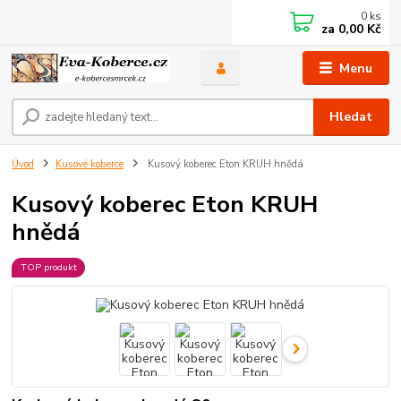
0
ks
za
0,00 Kč
Menu
Hledat
Úvod
Kusové koberce
Kusový koberec Eton KRUH hnědá
Kusový koberec Eton KRUH
hnědá
TOP produkt