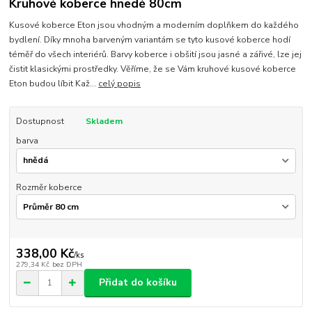
Kruhové koberce hnedé 80cm
Kusové koberce Eton jsou vhodným a moderním doplňkem do každého
bydlení. Díky mnoha barveným variantám se tyto kusové koberce hodí
téměř do všech interiérů. Barvy koberce i obšití jsou jasné a zářivé, lze jej
čistit klasickými prostředky. Věříme, že se Vám kruhové kusové koberce
Eton budou líbit Kaž...
celý popis
Dostupnost
Skladem
barva
Rozměr koberce
338,00 Kč
/
ks
279,34 Kč
bez DPH
Přidat do košíku