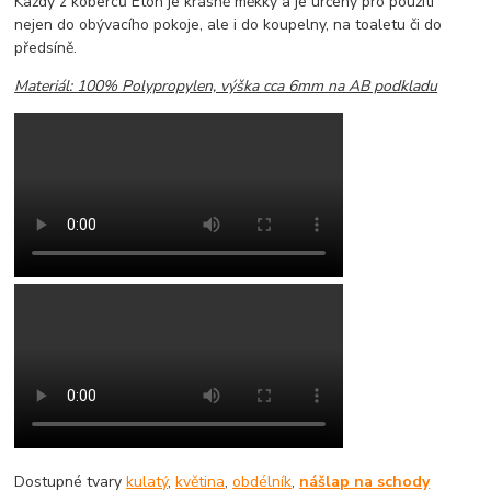
Každý z koberců Eton je krásně měkky a je určeny pro použití
nejen do obývacího pokoje, ale i do koupelny, na toaletu či do
předsíně.
Materiál: 100% Polypropylen, výška cca 6mm na AB podkladu
Dostupné tvary
kulatý
,
květina
,
obdélník
,
nášlap na schody