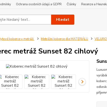
odmínky
Ochrana osobních údajú a GDPR
Články
Recenze a Heurek
Hledat
ytové koberce v metráži
Metrážni koberce dle MATERIÁLU
VELUROV
rec metráž Sunset 82 cihlový
Suns
Luxusn
vyrábě
koberc
odlesk
příjem