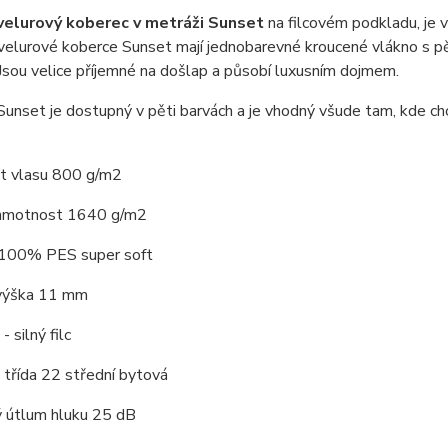
velurový koberec v metráži Sunset
na filcovém podkladu, je 
 velurové koberce Sunset mají jednobarevné kroucené vlákno s 
Jsou velice příjemné na došlap a působí luxusním dojmem.
unset je dostupný v pěti barvách a je vhodný všude tam, kde chc
 vlasu 800 g/m2
hmotnost 1640 g/m2
 100% PES super soft
výška 11 mm
 silný filc
třída 22 střední bytová
ý útlum hluku 25 dB