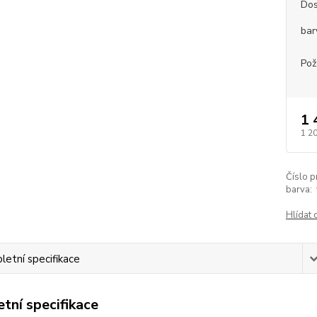
Dos
bar
Pož
1 
1 2
Číslo p
barva:
Hlídat 
etní specifikace
tní specifikace