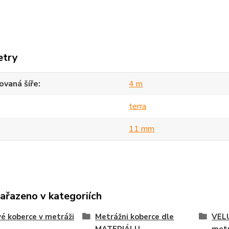
etry
vaná šíře
4 m
terra
11 mm
zařazeno v kategoriích
é koberce v metráži
Metrážni koberce dle
VEL