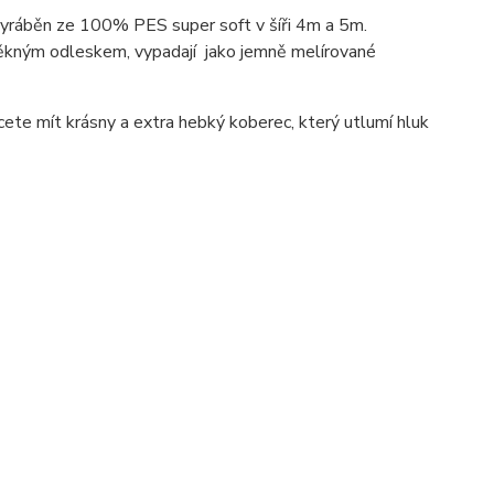
vyráběn ze 100% PES super soft v šíři 4m a 5m.
pěkným odleskem, vypadají jako jemně melírované
ete mít krásny a extra hebký koberec, který utlumí hluk