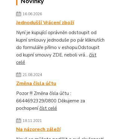
Novinky
16.06.2026
Jednodušší Vrácení zboží
Nyní je kupující oprávněn odstoupit od
kupní smlouvy jednoduše po pár kliknutích
do formuláře přímo v eshopu.Odstoupit
od kupní smouvy ZDE, neboli vrá...
číst
celé
21.08.2024
Změna čísla účtu
Pozor !!! Změna čísla účtu :
6644692329/0800 Děkujeme za
pochopení
číst celé
18.11.2021
Na názorech záleží