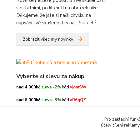
Nově se můžete podělit o své skušenosti
s ostatnímí, po kliknutí na obrázek níže.
Děkujeme, že jste si našli chvilku na
napsání své skušenosti s na...
číst celé
Zobrazit všechny novinky
Vyberte si slevu za nákup
nad 4 000kč
sleva -2%
kód
vjomSW
nad 6 000kč
sleva -3%
kód
aR6qQZ
nad 8 000kč
sleva -4%
kód
oe3h9c
Pro základní funk
účely cílení reklam