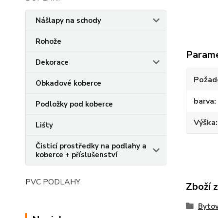
Nášlapy na schody
Rohože
Param
Dekorace
Požado
Obkadové koberce
barva
Podložky pod koberce
Výška
Lišty
Čisticí prostředky na podlahy a
koberce + příslušenství
PVC PODLAHY
Zboží 
Bytov