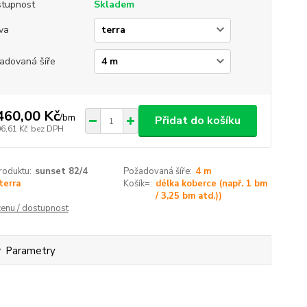
tupnost
Skladem
va
adovaná šíře
460,00 Kč
/
bm
Přidat do košíku
06,61 Kč
bez DPH
roduktu:
sunset 82/4
Požadovaná šíře:
4 m
terra
Košík=:
délka koberce (např. 1 bm
/ 3,25 bm atd.))
cenu / dostupnost
Parametry