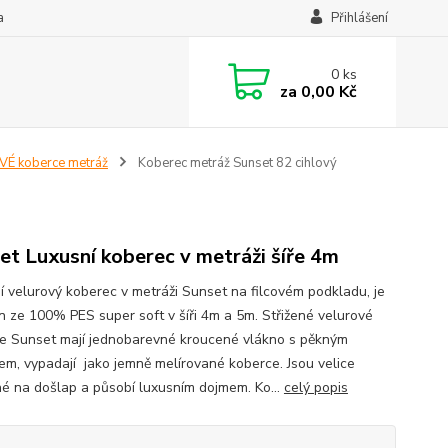
a
Přihlášení
0
ks
za
0,00 Kč
É koberce metráž
Koberec metráž Sunset 82 cihlový
et Luxusní koberec v metráži šíře 4m
í velurový koberec v metráži Sunset na filcovém podkladu, je
n ze 100% PES super soft v šíři 4m a 5m. Střižené velurové
e Sunset mají jednobarevné kroucené vlákno s pěkným
em, vypadají jako jemně melírované koberce. Jsou velice
né na došlap a působí luxusním dojmem. Ko...
celý popis