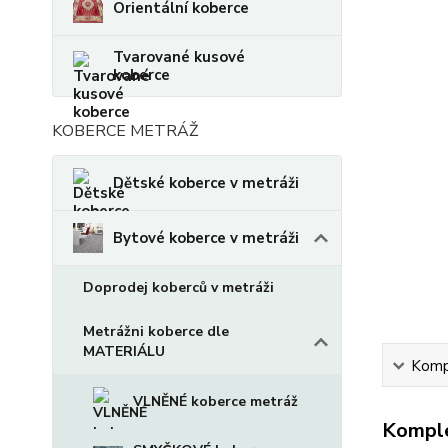
Orientální koberce
Tvarované kusové
koberce
KOBERCE METRÁŽ
Dětské koberce v metráži
Bytové koberce v metráži
Doprodej koberců v metráži
Metrážni koberce dle
MATERIÁLU
Kompl
VLNĚNÉ koberce metráž
Komple