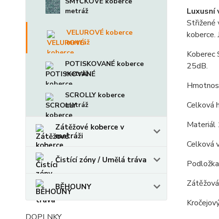
SMYČKOVÉ koberce
Luxusní 
metráž
Střižené
VELUROVÉ koberce
koberce. 
metráž
Koberec S
POTISKOVANÉ koberce
25dB.
metráž
Hmotnost
SCROLLY koberce
Celková 
metráž
Materiál
Zátěžové koberce v
metráži
Celková 
Čistící zóny / Umělá tráva
Podložka -
Zátěžová 
BĚHOUNY
Kročejov
DOPLNKY