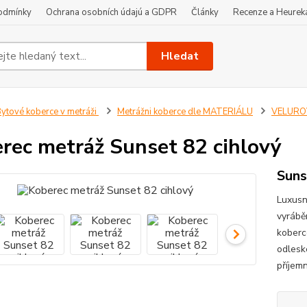
odmínky
Ochrana osobních údajú a GDPR
Články
Recenze a Heurek
Hledat
ytové koberce v metráži
Metrážni koberce dle MATERIÁLU
VELUROV
rec metráž Sunset 82 cihlový
Suns
Luxusn
vyrábě
koberc
odlesk
příjem