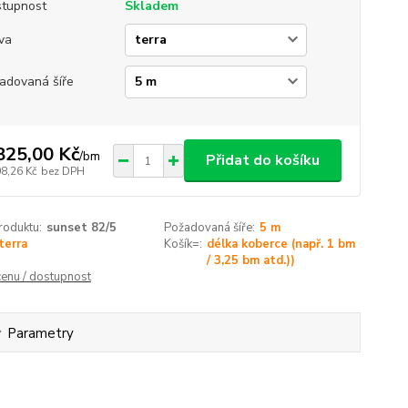
tupnost
Skladem
va
adovaná šíře
825,00 Kč
/
bm
Přidat do košíku
08,26 Kč
bez DPH
roduktu:
sunset 82/5
Požadovaná šíře:
5 m
terra
Košík=:
délka koberce (např. 1 bm
/ 3,25 bm atd.))
cenu / dostupnost
Parametry