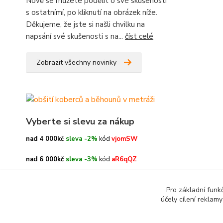
Nově se můžete podělit o své skušenosti
s ostatnímí, po kliknutí na obrázek níže.
Děkujeme, že jste si našli chvilku na
napsání své skušenosti s na...
číst celé
Zobrazit všechny novinky
Vyberte si slevu za nákup
nad 4 000kč
sleva -2%
kód
vjomSW
nad 6 000kč
sleva -3%
kód
aR6qQZ
nad 8 000kč
sleva -4%
kód
oe3h9c
Pro základní funk
účely cílení reklam