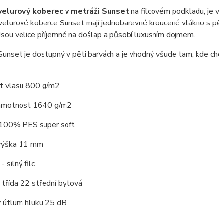
velurový koberec v metráži Sunset
na filcovém podkladu, je 
 velurové koberce Sunset mají jednobarevné kroucené vlákno s 
Jsou velice příjemné na došlap a působí luxusním dojmem.
unset je dostupný v pěti barvách a je vhodný všude tam, kde chc
 vlasu 800 g/m2
hmotnost 1640 g/m2
 100% PES super soft
výška 11 mm
 silný filc
třída 22 střední bytová
ý útlum hluku 25 dB