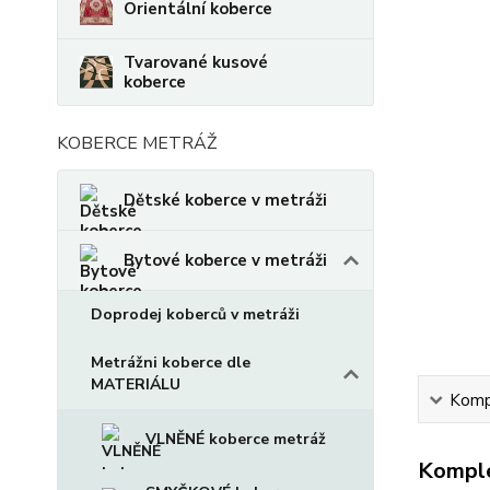
Orientální koberce
Tvarované kusové
koberce
KOBERCE METRÁŽ
Dětské koberce v metráži
Bytové koberce v metráži
Doprodej koberců v metráži
Metrážni koberce dle
MATERIÁLU
Kompl
VLNĚNÉ koberce metráž
Komple