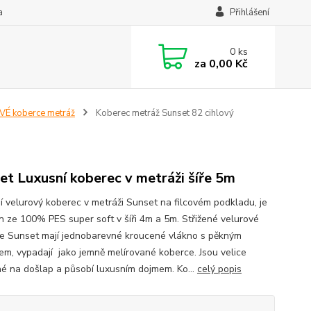
a
Přihlášení
0
ks
za
0,00 Kč
É koberce metráž
Koberec metráž Sunset 82 cihlový
et Luxusní koberec v metráži šíře 5m
í velurový koberec v metráži Sunset na filcovém podkladu, je
n ze 100% PES super soft v šíři 4m a 5m. Střižené velurové
e Sunset mají jednobarevné kroucené vlákno s pěkným
em, vypadají jako jemně melírované koberce. Jsou velice
né na došlap a působí luxusním dojmem. Ko...
celý popis