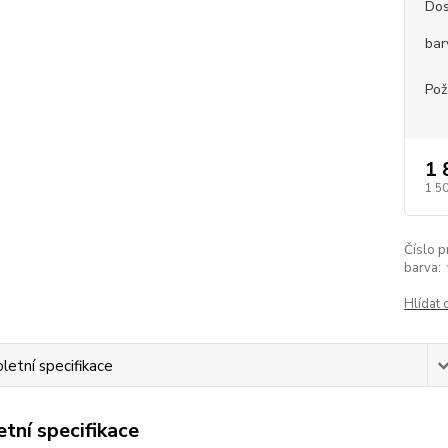
Dos
bar
Pož
1 
1 5
Číslo p
barva:
Hlídat 
etní specifikace
tní specifikace