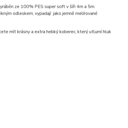
vyráběn ze 100% PES super soft v šíři 4m a 5m.
pěkným odleskem, vypadají jako jemně melírované
ete mít krásny a extra hebký koberec, který utlumí hluk