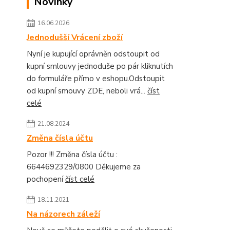
Novinky
16.06.2026
Jednodušší Vrácení zboží
Nyní je kupující oprávněn odstoupit od
kupní smlouvy jednoduše po pár kliknutích
do formuláře přímo v eshopu.Odstoupit
od kupní smouvy ZDE, neboli vrá...
číst
celé
21.08.2024
Změna čísla účtu
Pozor !!! Změna čísla účtu :
6644692329/0800 Děkujeme za
pochopení
číst celé
18.11.2021
Na názorech záleží