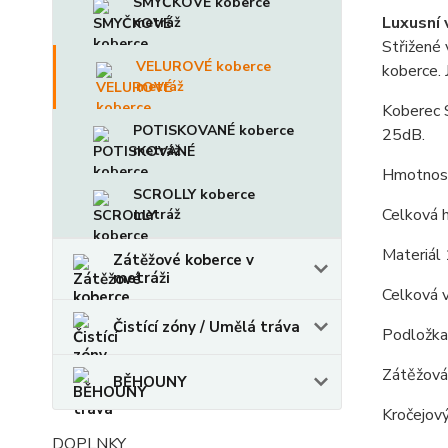
SMYČKOVÉ koberce
Luxusní 
metráž
Střižené
VELUROVÉ koberce
koberce. 
metráž
Koberec S
POTISKOVANÉ koberce
25dB.
metráž
Hmotnost
SCROLLY koberce
Celková 
metráž
Materiál
Zátěžové koberce v
metráži
Celková 
Čistící zóny / Umělá tráva
Podložka -
Zátěžová 
BĚHOUNY
Kročejov
DOPLNKY