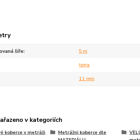
etry
vaná šíře
5 m
terra
11 mm
zařazeno v kategoriích
é koberce v metráži
Metrážni koberce dle
VEL