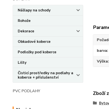
Nášlapy na schody
Rohože
Param
Dekorace
Požado
Obkadové koberce
barva
Podložky pod koberce
Výška
Lišty
Čisticí prostředky na podlahy a
koberce + příslušenství
PVC PODLAHY
Zboží 
Bytov