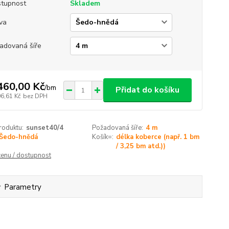
tupnost
Skladem
va
adovaná šíře
460,00 Kč
/
bm
Přidat do košíku
06,61 Kč
bez DPH
roduktu:
sunset40/4
Požadovaná šíře:
4 m
Šedo-hnědá
Košík=:
délka koberce (např. 1 bm
/ 3,25 bm atd.))
cenu / dostupnost
Parametry