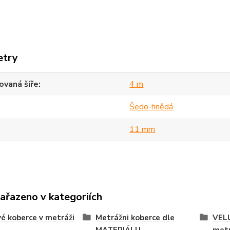
etry
vaná šíře
4 m
Šedo-hnědá
11 mm
zařazeno v kategoriích
é koberce v metráži
Metrážni koberce dle
VEL