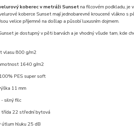
velurový koberec v metráži Sunset
na filcovém podkladu, je 
 velurové koberce Sunset mají jednobarevné kroucené vlákno s 
Jsou velice příjemné na došlap a působí luxusním dojmem.
unset je dostupný v pěti barvách a je vhodný všude tam, kde chc
 vlasu 800 g/m2
hmotnost 1640 g/m2
 100% PES super soft
výška 11 mm
 silný filc
třída 22 střední bytová
ý útlum hluku 25 dB