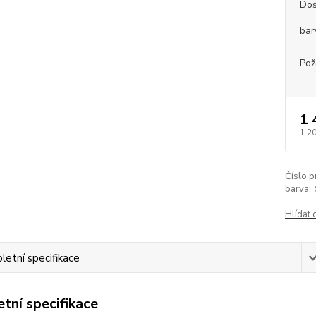
Dos
bar
Pož
1 
1 2
Číslo p
barva:
Hlídat 
etní specifikace
tní specifikace