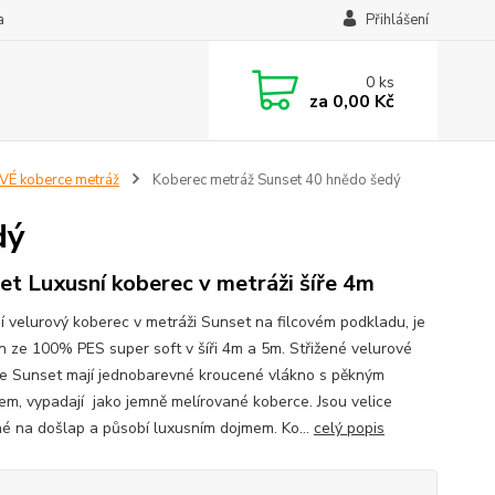
a
Přihlášení
0
ks
za
0,00 Kč
É koberce metráž
Koberec metráž Sunset 40 hnědo šedý
dý
et Luxusní koberec v metráži šíře 4m
í velurový koberec v metráži Sunset na filcovém podkladu, je
n ze 100% PES super soft v šíři 4m a 5m. Střižené velurové
e Sunset mají jednobarevné kroucené vlákno s pěkným
em, vypadají jako jemně melírované koberce. Jsou velice
né na došlap a působí luxusním dojmem. Ko...
celý popis