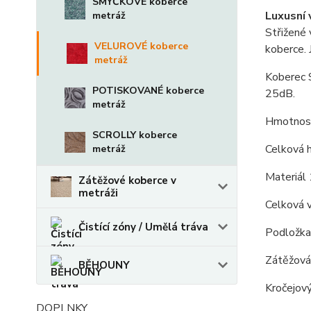
SMYČKOVÉ koberce
Luxusní 
metráž
Střižené
VELUROVÉ koberce
koberce. 
metráž
Koberec S
POTISKOVANÉ koberce
25dB.
metráž
Hmotnost
SCROLLY koberce
Celková 
metráž
Materiál
Zátěžové koberce v
metráži
Celková 
Čistící zóny / Umělá tráva
Podložka -
Zátěžová 
BĚHOUNY
Kročejov
DOPLNKY