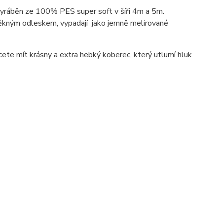
vyráběn ze 100% PES super soft v šíři 4m a 5m.
pěkným odleskem, vypadají jako jemně melírované
ete mít krásny a extra hebký koberec, který utlumí hluk