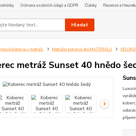
odmínky
Ochrana osobních údajú a GDPR
Články
Recenze a Heurek
Hledat
ytové koberce v metráži
Metrážni koberce dle MATERIÁLU
VELUROV
rec metráž Sunset 40 hnědo še
Suns
Luxusn
vyrábě
koberc
odlesk
příjem