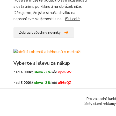
Nově se můžete podělit o své skušenosti
s ostatnímí, po kliknutí na obrázek níže.
Děkujeme, že jste si našli chvilku na
napsání své skušenosti s na...
číst celé
Zobrazit všechny novinky
Vyberte si slevu za nákup
nad 4 000kč
sleva -2%
kód
vjomSW
nad 6 000kč
sleva -3%
kód
aR6qQZ
nad 8 000kč
sleva -4%
kód
oe3h9c
Pro základní funk
účely cílení reklam