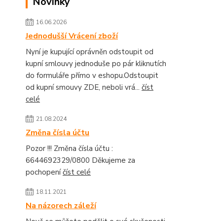
Novinky
16.06.2026
Jednodušší Vrácení zboží
Nyní je kupující oprávněn odstoupit od
kupní smlouvy jednoduše po pár kliknutích
do formuláře přímo v eshopu.Odstoupit
od kupní smouvy ZDE, neboli vrá...
číst
celé
21.08.2024
Změna čísla účtu
Pozor !!! Změna čísla účtu :
6644692329/0800 Děkujeme za
pochopení
číst celé
18.11.2021
Na názorech záleží