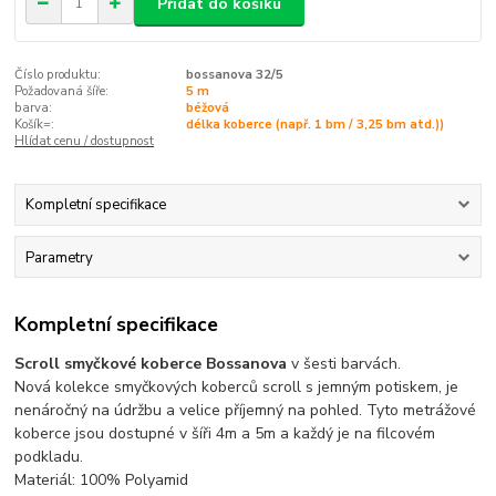
Přidat do košíku
Číslo produktu:
bossanova 32/5
Požadovaná šíře:
5 m
barva:
béžová
Košík=:
délka koberce (např. 1 bm / 3,25 bm atd.))
Hlídat cenu / dostupnost
Kompletní specifikace
Parametry
Kompletní specifikace
Scroll smyčkové koberce Bossanova
v šesti barvách.
Nová kolekce smyčkových koberců scroll s jemným potiskem, je
nenáročný na údržbu a velice příjemný na pohled. Tyto metrážové
koberce jsou dostupné v šíři 4m a 5m a každý je na filcovém
podkladu.
Materiál: 100% Polyamid