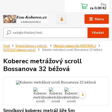
0
ks
za
0,00 Kč
Menu
Hledat
Úvod
Bytové koberce v metráži
Metrážni koberce dle MATERIÁLU
SCROLLY koberce metráž
Koberec metrážový scroll Bossanova 32 béžová
Koberec metrážový scroll
Bossanova 32 béžová
Smyčkový koberec metráž šíře 5m