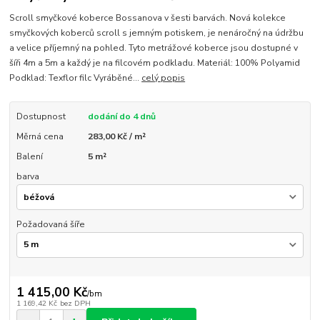
Scroll smyčkové koberce Bossanova v šesti barvách. Nová kolekce
smyčkových koberců scroll s jemným potiskem, je nenáročný na údržbu
a velice příjemný na pohled. Tyto metrážové koberce jsou dostupné v
šíři 4m a 5m a každý je na filcovém podkladu. Materiál: 100% Polyamid
Podklad: Texflor filc Vyráběné...
celý popis
Dostupnost
dodání do 4 dnů
Měrná cena
283,00 Kč / m²
Balení
5 m²
barva
Požadovaná šíře
1 415,00 Kč
/
bm
1 169,42 Kč
bez DPH