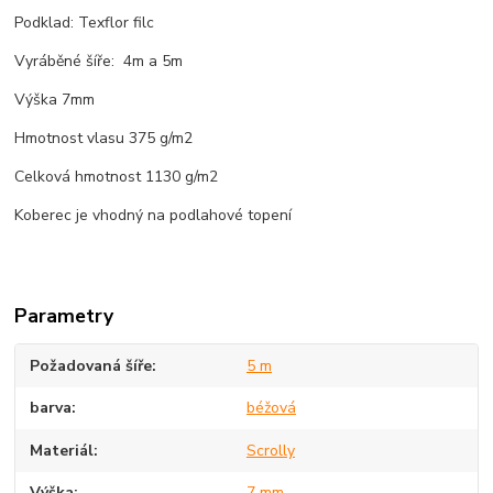
Podklad: Texflor filc
Vyráběné šíře: 4m a 5m
Výška 7mm
Hmotnost vlasu 375 g/m2
Celková hmotnost 1130 g/m2
Koberec je vhodný na podlahové topení
Parametry
Požadovaná šíře
5 m
barva
béžová
Materiál
Scrolly
Výška
7 mm