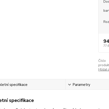
Dos
bar
Roz
94
77,
Číslo
produkt
Hlídat 
etní specifikace
Parametry
tní specifikace