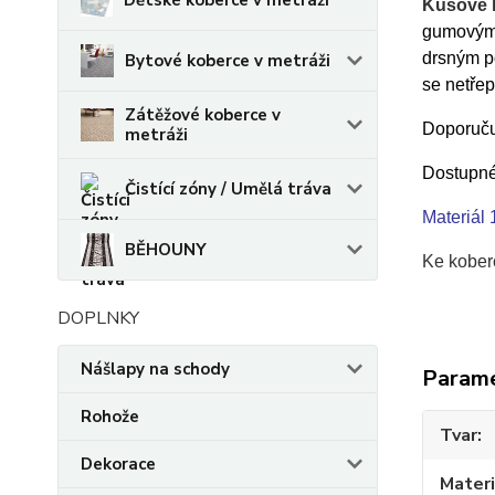
Dětské koberce v metráži
Kusové 
gumovým
drsným po
Bytové koberce v metráži
se netřep
Zátěžové koberce v
Doporučuj
metráži
Dostupné
Čistící zóny / Umělá tráva
Materiál
BĚHOUNY
Ke kober
DOPLNKY
Nášlapy na schody
Param
Rohože
Tvar
Dekorace
Materi