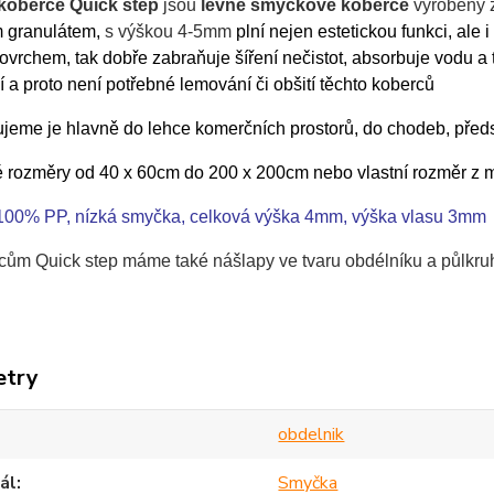
koberce Quick step
jsou
levné smyčkové koberce
vyrobeny 
 granulátem,
s výškou 4-5mm
plní nejen estetickou
funkci
, ale 
vrchem, tak dobře zabraňuje šíření nečistot, absorbuje vodu a t
í a proto není potřebné lemování či obšití těchto koberců
eme je hlavně do lehce komerčních prostorů, do chodeb, předsín
 rozměry od 40 x 60cm do 200 x 200cm nebo vlastní rozměr z m
 100% PP, nízká smyčka, celková výška 4mm, výška vlasu 3mm
cům Quick step máme také nášlapy ve tvaru obdélníku a půlkr
etry
obdelnik
ál
Smyčka