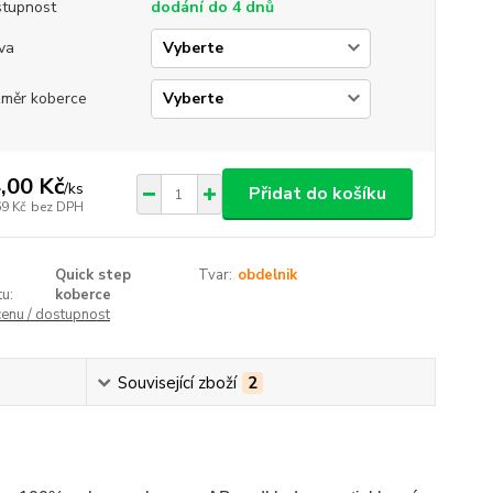
tupnost
dodání do 4 dnů
va
měr koberce
,00 Kč
/
ks
Přidat do košíku
69 Kč
bez DPH
Quick step
Tvar:
obdelnik
u:
koberce
cenu / dostupnost
Související zboží
2