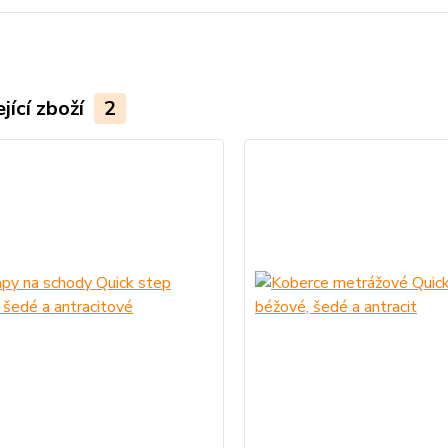
jící zboží
2