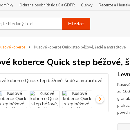
odmínky
Ochrana osobních údajú a GDPR
Články
Recenze a Heurek
Hledat
usové koberce
Kusové koberce Quick step béžové, šedé a antracitové
vé koberce Quick step béžové, š
Levn
Kusové
ze 100
granul
prakti
povrche