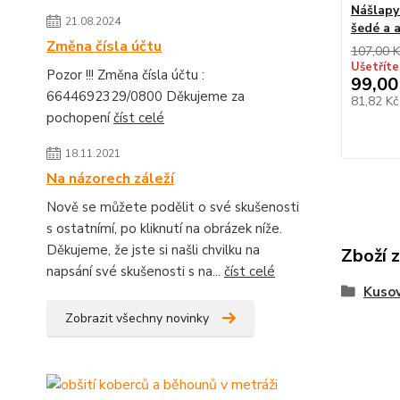
Nášlapy
21.08.2024
šedé a 
Změna čísla účtu
107,00 K
Ušetříte
Pozor !!! Změna čísla účtu :
99,00
6644692329/0800 Děkujeme za
81,82 K
pochopení
číst celé
18.11.2021
Na názorech záleží
Nově se můžete podělit o své skušenosti
s ostatnímí, po kliknutí na obrázek níže.
Děkujeme, že jste si našli chvilku na
Zboží 
napsání své skušenosti s na...
číst celé
Kusov
Zobrazit všechny novinky