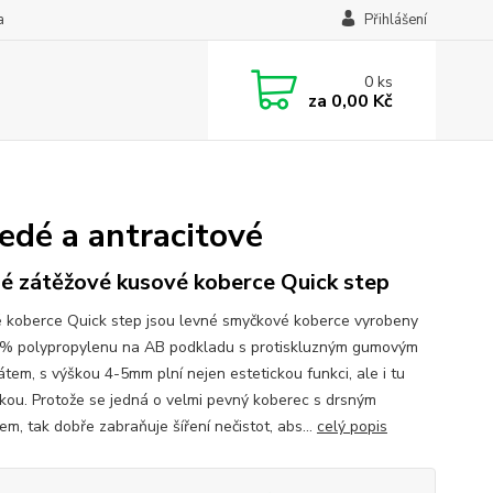
a
Přihlášení
0
ks
za
0,00 Kč
edé a antracitové
é zátěžové kusové koberce Quick step
 koberce Quick step jsou levné smyčkové koberce vyrobeny
% polypropylenu na AB podkladu s protiskluzným gumovým
átem, s výškou 4-5mm plní nejen estetickou funkci, ale i tu
ckou. Protože se jedná o velmi pevný koberec s drsným
m, tak dobře zabraňuje šíření nečistot, abs...
celý popis