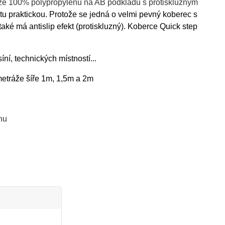
ze 100% polypropylenu na AB podkladu s protiskluzným
i tu praktickou. Protože se jedná o velmi pevný koberec s
aké má antislip efekt (protiskluzný). Koberce Quick step
í, technických místností...
etráže šíře 1m, 1,5m a 2m
uhu