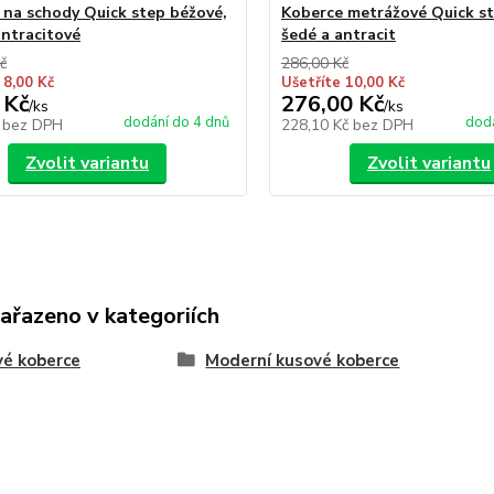
 na schody Quick step béžové,
Koberce metrážové Quick st
antracitové
šedé a antracit
č
286,00 Kč
 8,00 Kč
Ušetříte 10,00 Kč
 Kč
276,00 Kč
/
ks
/
ks
dodání do 4 dnů
dodá
č
bez DPH
228,10 Kč
bez DPH
Zvolit variantu
Zvolit variantu
zařazeno v kategoriích
é koberce
Moderní kusové koberce