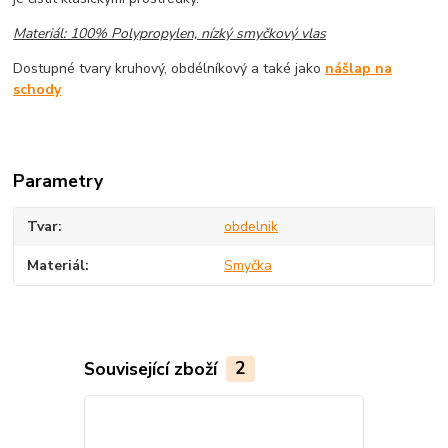
Materiál: 100% Polypropylen, nízký smyčkový vlas
Dostupné tvary kruhový, obdélníkový a také jako
nášlap na
schody
Parametry
Tvar
obdelnik
Materiál
Smyčka
Související zboží
2