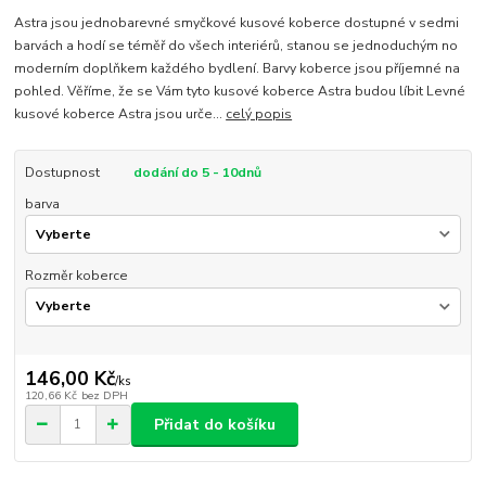
Astra jsou jednobarevné smyčkové kusové koberce dostupné v sedmi
barvách a hodí se téměř do všech interiérů, stanou se jednoduchým no
moderním doplňkem každého bydlení. Barvy koberce jsou příjemné na
pohled. Věříme, že se Vám tyto kusové koberce Astra budou líbit Levné
kusové koberce Astra jsou urče...
celý popis
Dostupnost
dodání do 5 - 10dnů
barva
Rozměr koberce
146,00 Kč
/
ks
120,66 Kč
bez DPH
Přidat do košíku