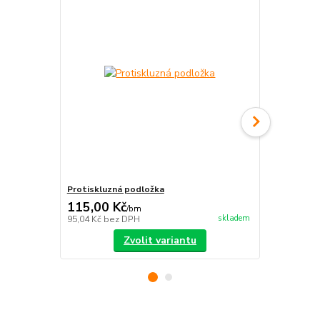
Protiskluzná podložka
Nášlapy na 
115,00 Kč
164,00 K
/
bm
skladem
95,04 Kč
bez DPH
135,54 Kč
be
Zvolit variantu