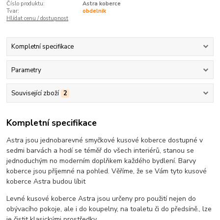
Číslo produktu:
Astra koberce
Tvar:
obdelnik
Hlídat cenu / dostupnost
Kompletní specifikace
Parametry
Související zboží
2
Kompletní specifikace
Astra jsou jednobarevné smyčkové kusové koberce dostupné v
sedmi barvách a hodí se téměř do všech interiérů, stanou se
jednoduchým no moderním doplňkem každého bydlení. Barvy
koberce jsou příjemné na pohled. Věříme, že se Vám tyto kusové
koberce Astra budou líbit
Levné kusové koberce Astra jsou určeny pro použití nejen do
obývacího pokoje, ale i do koupelny, na toaletu či do předsíně., lze
je čistit klasickými prostředky.