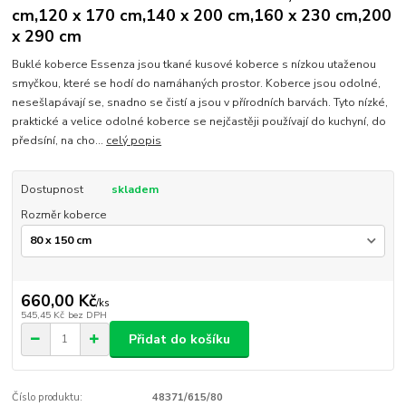
cm,120 x 170 cm,140 x 200 cm,160 x 230 cm,200
x 290 cm
Buklé koberce Essenza jsou tkané kusové koberce s nízkou utaženou
smyčkou, které se hodí do namáhaných prostor. Koberce jsou odolné,
nesešlapávají se, snadno se čistí a jsou v přírodních barvách. Tyto nízké,
praktické a velice odolné koberce se nejčastěji používají do kuchyní, do
předsíní, na cho...
celý popis
Dostupnost
skladem
Rozměr koberce
660,00 Kč
/
ks
545,45 Kč
bez DPH
Přidat do košíku
Číslo produktu:
48371/615/80