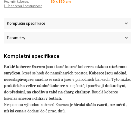
Rozměr koberce:
80 x 150 cm
Hlídat cenu / dostupnost
Kompletní specifikace
Parametry
Kompletní specifikace
Buklé koberce
Essenza
jsou tkané kusové koberce
s nízkou utaženou
smyčkou
, které se hodí do namáhaných prostor.
Koberce jsou odolné,
nesešlapávají se
, snadno se čistí a jsou v přírodních barvách. Tyto nízké,
praktické a velice odolné koberce
se nejčastěji používají
do kuchyní,
do předsíní,
na chodby a také na chaty, chalupy
. Bouclé koberce
Essenza
snesou i chůzi v botách.
Nespornou výhodou koberců Essenza je
široká škála vzorů, rozměrů,
nízká cena
a dodání do 3 prac. dnů.