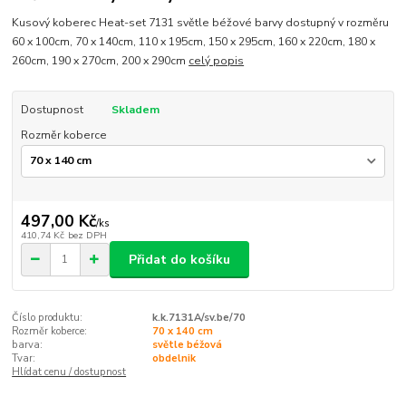
Kusový koberec Heat-set 7131 světle béžové barvy dostupný v rozměru
60 x 100cm, 70 x 140cm, 110 x 195cm, 150 x 295cm, 160 x 220cm, 180 x
260cm, 190 x 270cm, 200 x 290cm
celý popis
Dostupnost
Skladem
Rozměr koberce
497,00 Kč
/
ks
410,74 Kč
bez DPH
Přidat do košíku
Číslo produktu:
k.k.7131A/sv.be/70
Rozměr koberce:
70 x 140 cm
barva:
světle béžová
Tvar:
obdelnik
Hlídat cenu / dostupnost