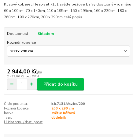
Kusový koberec Heat-set 7131 světle béžové barvy dostupný v rozměru
60 x 100cm, 70 x 140cm, 110 x 195cm, 150 x 295cm, 160 x 220cm, 180 x
260cm, 190 x 270cm, 200 x 290cm
celý popis
Dostupnost
Skladem
Rozměr koberce
2 944,00 Kč
/
ks
2 433,06 Kč
bez DPH
Přidat do košíku
Číslo produktu:
k.k.7131A/sv.be/200
Rozměr koberce:
200 x 290 cm
barva:
světle béžová
Tvar:
obdelnik
Hlídat cenu / dostupnost