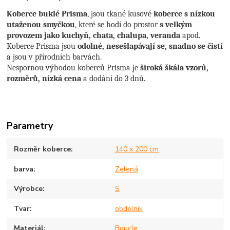
Koberce buklé Prisma
, jsou tkané kusové
koberce s nízkou
utaženou smyčkou
, které se hodí do prostor
s velkým
provozem jako kuchyň, chata, chalupa, veranda
apod.
Koberce Prisma jsou
odolné, nesešlapávají se, snadno se čistí
a jsou v přírodních barvách.
Nespornou výhodou koberců Prisma je
široká škála vzorů,
rozměrů, nízká cena
a dodání do 3 dnů.
Parametry
Rozměr koberce
140 x 200 cm
barva
Zelená
Výrobce
S
Tvar
obdelnik
Materiál
Boucle