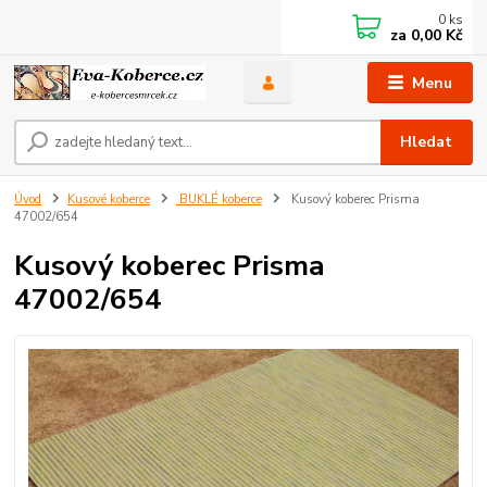
0
ks
za
0,00 Kč
Menu
Hledat
Úvod
Kusové koberce
BUKLÉ koberce
Kusový koberec Prisma
47002/654
Kusový koberec Prisma
47002/654