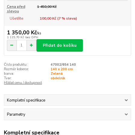
Cena před
1 450,00 Kč
slevou
Ušetříte
100,00 Kč (
7
% sleva)
1 350,00 Kč
/
ks
1 115,70 Kč
bez DPH
Přidat do košíku
Číslo produktu:
47002/654 140
Rozměr koberce:
140 x 200 cm
barva:
Zelená
Tvar:
obdelnik
Hlídat cenu / dostupnost
Kompletní specifikace
Parametry
Kompletní specifikace