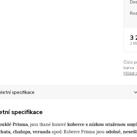
Dos
Roz
3 
2 6
Číslo p
barva:
Hlídat 
etní specifikace
tní specifikace
buklé Prisma
, jsou tkané kusové
koberce s nízkou utaženou smy
chata, chalupa, veranda
apod. Koberce Prisma jsou
odolné, nesešl