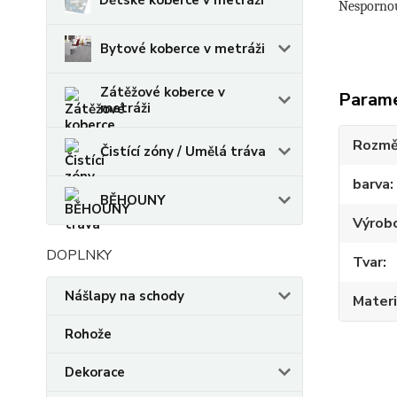
Dětské koberce v metráži
Nesporno
Bytové koberce v metráži
Zátěžové koberce v
Param
metráži
Rozmě
Čistící zóny / Umělá tráva
barva
BĚHOUNY
Výrob
DOPLNKY
Tvar
Nášlapy na schody
Materi
Rohože
Dekorace