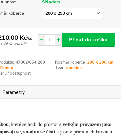
tupnost
Skladem
měr koberce
210,00 Kč
/
ks
Přidat do košíku
52,89 Kč
bez DPH
roduktu:
47002/654 200
Rozměr koberce:
200 x 290 cm
Zelená
Tvar:
obdelnik
cenu / dostupnost
Parametry
čkou
, které se hodí do prostor
s velkým provozem jako
apávají se, snadno se čistí
a jsou v přírodních barvách.