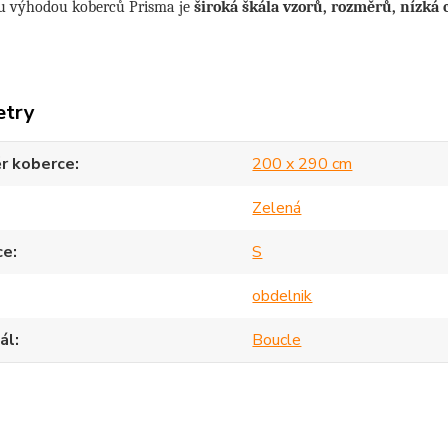
u výhodou koberců Prisma je
široká škála vzorů, rozměrů, nízká 
etry
r koberce
200 x 290 cm
Zelená
ce
S
obdelnik
ál
Boucle