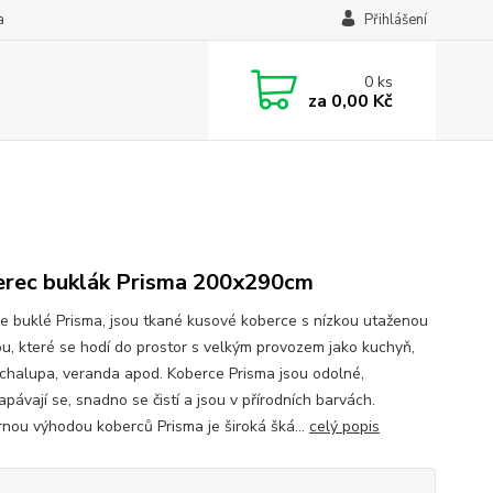
a
Přihlášení
0
ks
za
0,00 Kč
rec buklák Prisma 200x290cm
e buklé Prisma, jsou tkané kusové koberce s nízkou utaženou
u, které se hodí do prostor s velkým provozem jako kuchyň,
 chalupa, veranda apod. Koberce Prisma jsou odolné,
pávají se, snadno se čistí a jsou v přírodních barvách.
nou výhodou koberců Prisma je široká šká...
celý popis