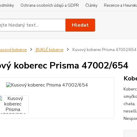
odmínky
Ochrana osobních údajú a GDPR
Články
Recenze a Heurek
Hledat
usové koberce
BUKLÉ koberce
Kusový koberec Prisma 47002/654
vý koberec Prisma 47002/654
Kobe
Koberc
smyčko
chata,
nesešla
Nespor