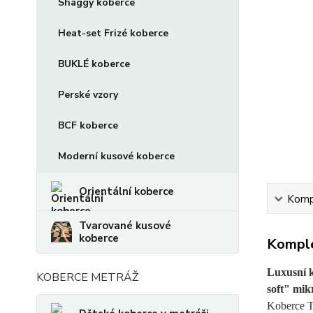
Shaggy koberce
Heat-set Frizé koberce
BUKLÉ koberce
Perské vzory
BCF koberce
Moderní kusové koberce
Orientální koberce
Kompl
Tvarované kusové
koberce
Komple
Luxusní 
KOBERCE METRÁŽ
soft" mik
Koberce T