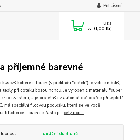
a
Přihlášení
0
ks
za
0,00 Kč
ra příjemné barevné
í kusový koberec Touch (v překladu "dotek") je velice měkký,
a teplý při doteku bosou nohou. Je vyroben z materiálu "super
ikropolyesteru, a je pratelný i v automatické pračce při teplotě
C, má speciální filcovou podložku, která se ve vodě
ustí.Koberce Touch se často p...
celý popis
tupnost
dodání do 4 dnů