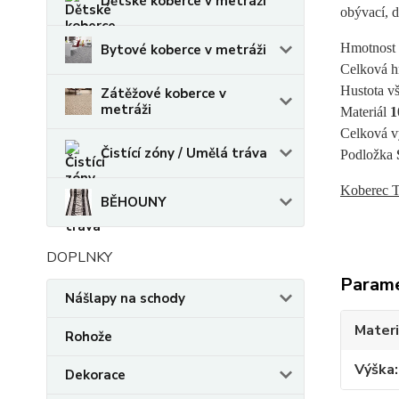
Dětské koberce v metráži
obývací, d
Hmotnost 
Bytové koberce v metráži
Celková h
Hustota vš
Zátěžové koberce v
metráži
Materiál 
1
Celková v
Čistící zóny / Umělá tráva
Podložka 
Koberec T
BĚHOUNY
DOPLNKY
Param
Nášlapy na schody
Materi
Rohože
Výška
Dekorace