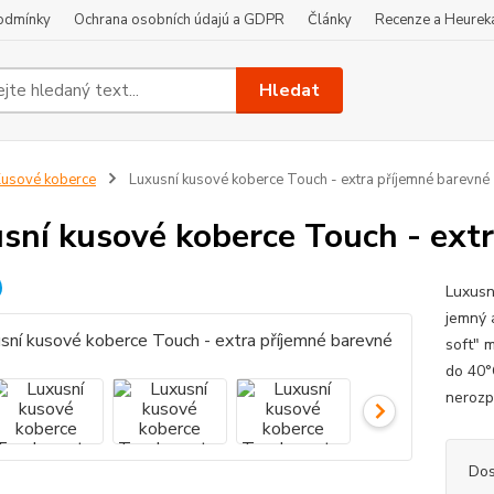
odmínky
Ochrana osobních údajú a GDPR
Články
Recenze a Heurek
Hledat
usové koberce
Luxusní kusové koberce Touch - extra příjemné barevné
sní kusové koberce Touch - ext
Luxusn
jemný 
soft" m
do 40°
nerozp
Dos