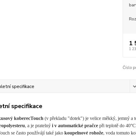
bar
Roz
1 
1 2
Číslo p
etní specifikace
tní specifikace
kusový koberec
Touch
(v překladu "dotek") je velice měkký, jemný a 
ropolyesteru
, a je pratelný
i v automatické pračce
při teplotě do 40°C
ouch se často používájí také jako
koupelnové rohože
, voda tomuto ko