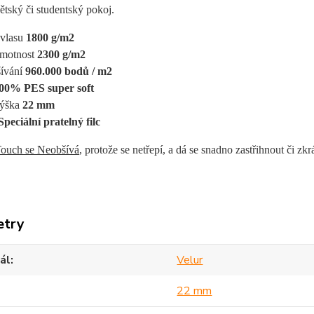
ětský či studentský pokoj.
vlasu 
1800 g/m2
motnost 
2300 g/m2
ívání 
960.000 bodů / m2
00% PES super soft
ýška
 22 mm
Speciální pratelný filc
ouch se Neobšívá
, protože se netřepí, a dá se snadno zastřihnout či zkr
etry
ál
Velur
22 mm