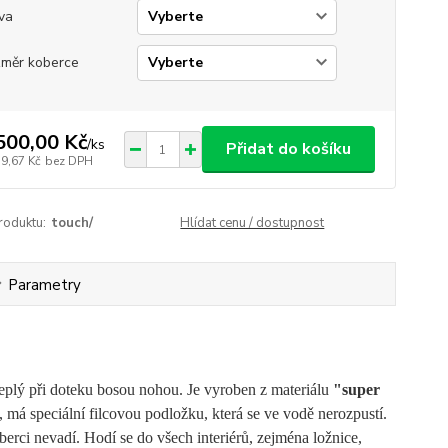
va
měr koberce
500,00 Kč
/
ks
Přidat do košíku
39,67 Kč
bez DPH
roduktu:
touch/
Hlídat cenu / dostupnost
Parametry
teplý při doteku bosou nohou. Je vyroben z materiálu
"super
, má speciální filcovou podložku, která se ve vodě nerozpustí.
berci nevadí.
Hodí se do všech interiérů, zejména ložnice,