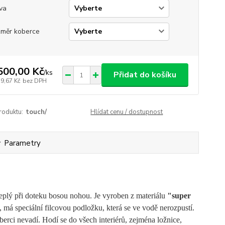
va
měr koberce
500,00 Kč
/
ks
Přidat do košíku
39,67 Kč
bez DPH
roduktu:
touch/
Hlídat cenu / dostupnost
Parametry
teplý při doteku bosou nohou. Je vyroben z materiálu
"super
, má speciální filcovou podložku, která se ve vodě nerozpustí.
berci nevadí.
Hodí se do všech interiérů, zejména ložnice,