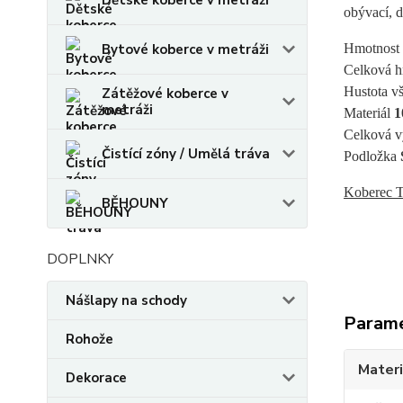
Dětské koberce v metráži
obývací, d
Bytové koberce v metráži
Hmotnost 
Celková h
Hustota vš
Zátěžové koberce v
metráži
Materiál 
1
Celková v
Čistící zóny / Umělá tráva
Podložka 
Koberec T
BĚHOUNY
DOPLNKY
Nášlapy na schody
Param
Rohože
Materi
Dekorace