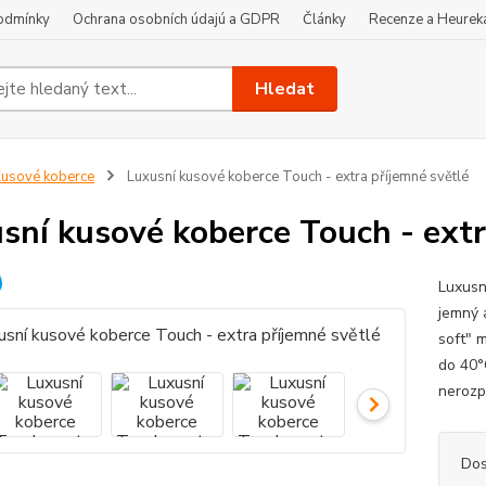
odmínky
Ochrana osobních údajú a GDPR
Články
Recenze a Heurek
Hledat
usové koberce
Luxusní kusové koberce Touch - extra příjemné světlé
sní kusové koberce Touch - extr
Luxusn
jemný 
soft" m
do 40°
nerozp
Dos