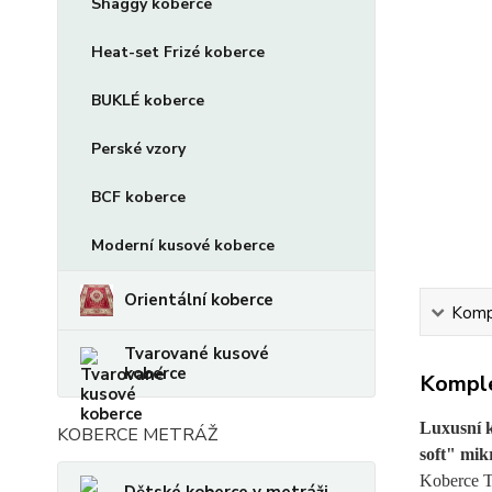
Shaggy koberce
Heat-set Frizé koberce
BUKLÉ koberce
Perské vzory
BCF koberce
Moderní kusové koberce
Orientální koberce
Kompl
Tvarované kusové
koberce
Komple
Luxusní 
KOBERCE METRÁŽ
soft" mik
Koberce T