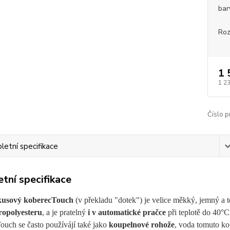
bar
Roz
1 
1 2
Číslo p
etní specifikace
tní specifikace
kusový koberec
Touch
(v překladu "dotek") je velice měkký, jemný a 
ropolyesteru
, a je pratelný
i v automatické pračce
při teplotě do 40°C
ouch se často používájí také jako
koupelnové rohože
, voda tomuto ko