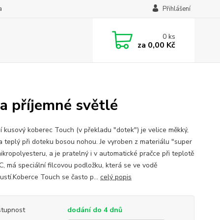
a
Přihlášení
0
ks
za
0,00 Kč
a příjemné světlé
í kusový koberec Touch (v překladu "dotek") je velice měkký,
a teplý při doteku bosou nohou. Je vyroben z materiálu "super
ikropolyesteru, a je pratelný i v automatické pračce při teplotě
C, má speciální filcovou podložku, která se ve vodě
ustí.Koberce Touch se často p...
celý popis
tupnost
dodání do 4 dnů