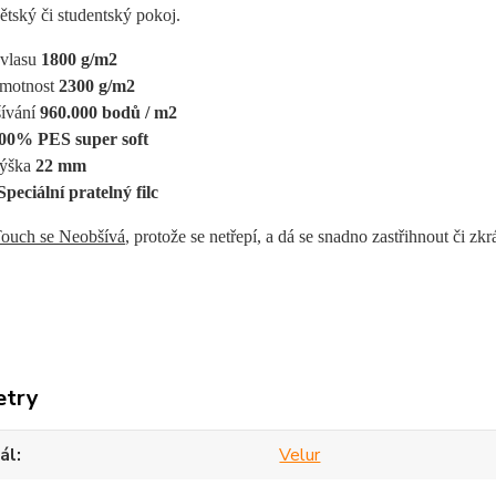
ětský či studentský pokoj.
vlasu 
1800 g/m2
motnost 
2300 g/m2
ívání 
960.000 bodů / m2
00% PES super soft
ýška
 22 mm
Speciální pratelný filc
ouch se Neobšívá
, protože se netřepí, a dá se snadno zastřihnout či zkr
etry
ál
Velur