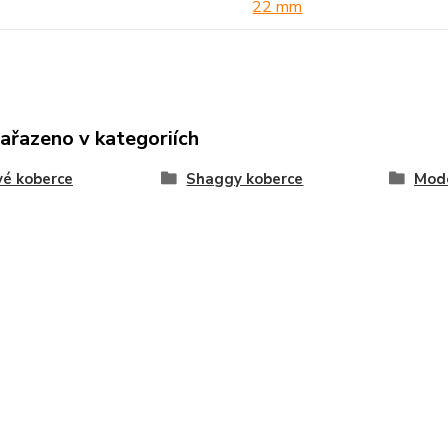
22 mm
zařazeno v kategoriích
é koberce
Shaggy koberce
Mode