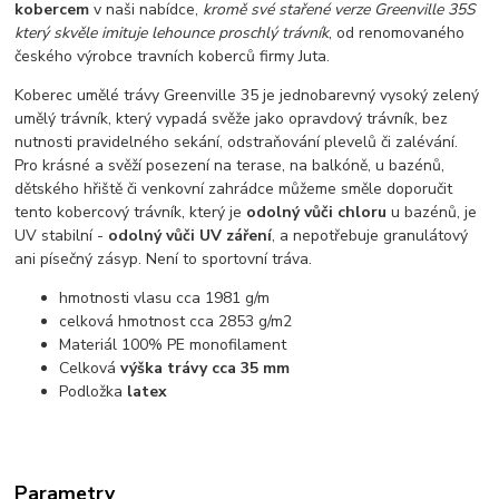
kobercem
v naši nabídce,
kromě své stařené verze Greenville 35S
který skvěle imituje lehounce proschlý trávník
, od renomovaného
českého výrobce travních koberců firmy Juta.
Koberec umělé trávy Greenville 35 je jednobarevný vysoký zelený
umělý trávník, který vypadá svěže jako opravdový trávník, bez
nutnosti pravidelného sekání, odstraňování plevelů či zalévání.
Pro krásné a svěží posezení na terase, na balkóně, u bazénů,
dětského hřiště či venkovní zahrádce můžeme směle doporučit
tento kobercový trávník, který je
odolný vůči chloru
u bazénů, je
UV stabilní -
odolný vůči UV záření
, a nepotřebuje granulátový
ani písečný zásyp. Není to sportovní tráva.
hmotnosti vlasu cca 1981 g/m
celková hmotnost cca 2853 g/m2
Materiál 100% PE monofilament
Celková
výška trávy cca 35 mm
Podložka
latex
Parametry