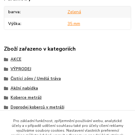
barva
Zelená
Výška
35 mm
Zboží zařazeno v kategoriích
AKCE
VÝPRODEJ
Čistící zóny / Umělá tráva
Akční nabídka
Koberce metráž
Doprodej koberců v metráži
Umělá tráva
Pro základní funkčnost, zpříjemnění používání webu, analytické
účely a v případě udělení souhlasu také pro účely cílení reklamy
Akce metrážní koberce
využíváme soubory cookies. Nastavení vlastních preferencí