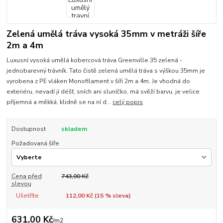
Zelená umělá tráva vysoká 35mm v metráži šíře
2m a 4m
Luxusní vysoká umělá kobercová tráva Greenville 35 zelená -
jednobarevný trávník. Tato čistě zelená umělá tráva s výškou 35mm je
vyrobena z PE vláken Monofilament v šíři 2m a 4m. Je vhodná do
exteriéru, nevadí jí déšť, sních ani sluníčko, má svěží barvu, je velice
příjemná a měkká, klidně se na ní d...
celý popis
Dostupnost
skladem
Požadovaná šíře
Cena před
743,00 Kč
slevou
Ušetříte
112,00 Kč (
15
% sleva)
631,00 Kč
/
m2