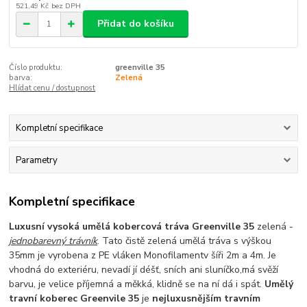
521,49 Kč
bez DPH
Přidat do košíku
Číslo produktu:
greenville 35
barva:
Zelená
Hlídat cenu / dostupnost
Kompletní specifikace
Parametry
Kompletní specifikace
Luxusní vysoká umělá kobercová tráva Greenville 35
zelená -
jednobarevný trávník
. Tato čistě zelená
umělá tráva s výškou
35mm je
vyrobena z PE vláken Monofilament
v šíři 2m a 4m. Je
vhodná do exteriéru
, nevadí jí déšť, sních ani sluníčko,
má svěží
barvu, je velice příjemná a
měkká,
klidně se na ní dá i spát
.
Umělý
travní koberec Greenvile 35
je
nejluxusnějším travním