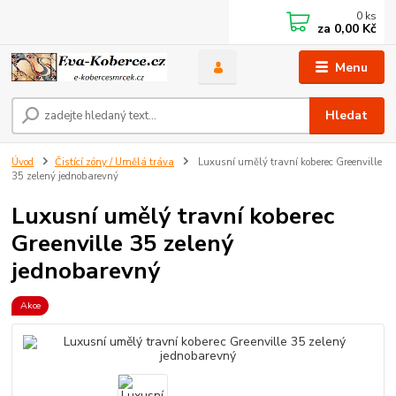
0
ks
za
0,00 Kč
Menu
Hledat
Úvod
Čistící zóny / Umělá tráva
Luxusní umělý travní koberec Greenville
35 zelený jednobarevný
Luxusní umělý travní koberec
Greenville 35 zelený
jednobarevný
Akce