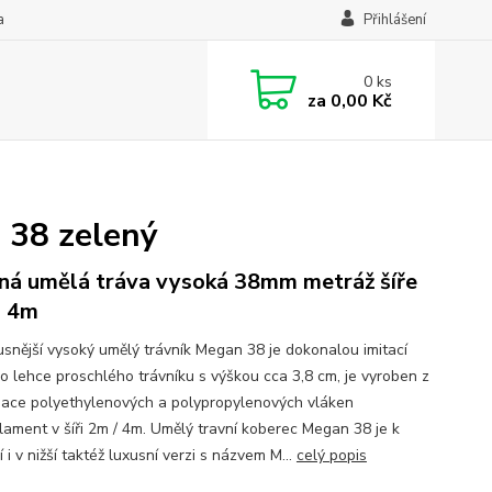
a
Přihlášení
0
ks
za
0,00 Kč
 38 zelený
ná umělá tráva vysoká 38mm metráž šíře
a 4m
usnější vysoký umělý trávník Megan 38 je dokonalou imitací
o lehce proschlého trávníku s výškou cca 3,8 cm, je vyroben z
ace polyethylenových a polypropylenových vláken
lament v šíři 2m / 4m. Umělý travní koberec Megan 38 je k
 i v nižší taktéž luxusní verzi s názvem M...
celý popis