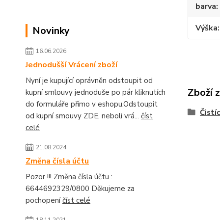
barva
Výška
Novinky
16.06.2026
Jednodušší Vrácení zboží
Nyní je kupující oprávněn odstoupit od
Zboží 
kupní smlouvy jednoduše po pár kliknutích
do formuláře přímo v eshopu.Odstoupit
Čistí
od kupní smouvy ZDE, neboli vrá...
číst
celé
21.08.2024
Změna čísla účtu
Pozor !!! Změna čísla účtu :
6644692329/0800 Děkujeme za
pochopení
číst celé