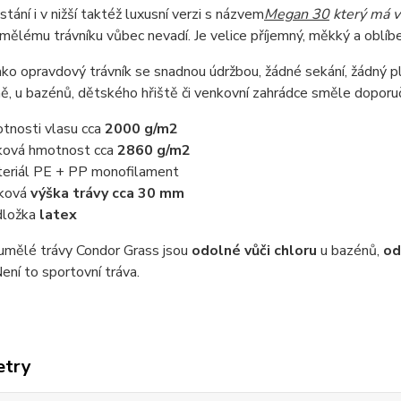
stání i v nižší taktéž luxusní verzi s názvem
Megan 30
který má v
mělému trávníku vůbec nevadí. J
e velice příjemný,
měkký a
oblíbe
ko opravdový trávník se snadnou údržbou, žádné sekání, žádný pl
ě, u bazénů, dětského hřiště či venkovní zahrádce směle doporu
tnosti vlasu cca
2000 g/m2
ková hmotnost cca
2860 g/m2
eriál PE + PP monofilament
ková
výška trávy cca 30 mm
dložka
latex
umělé trávy Condor Grass jsou
odolné vůči chloru
u bazénů,
od
ení to sportovní tráva.
etry