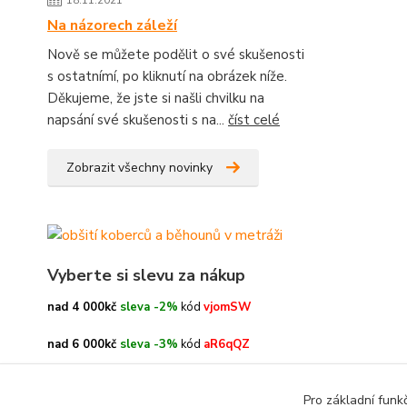
18.11.2021
Na názorech záleží
Nově se můžete podělit o své skušenosti
s ostatnímí, po kliknutí na obrázek níže.
Děkujeme, že jste si našli chvilku na
napsání své skušenosti s na...
číst celé
Zobrazit všechny novinky
Vyberte si slevu za nákup
nad 4 000kč
sleva -2%
kód
vjomSW
nad 6 000kč
sleva -3%
kód
aR6qQZ
nad 8 000kč
sleva -4%
kód
oe3h9c
Pro základní funk