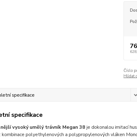
Dos
Pož
76
628
Číslo p
Hlídat 
etní specifikace
tní specifikace
nější vysoký umělý trávník Megan 38
je dokonalou imitací hu
z kombinace polyethylenových a polypropylenových vláken Mon