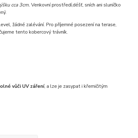
ýšku cca 3cm.
Venkovní prostředí,
déšť, sních ani sluníčko
ný.
evel, žádné zalévání. Pro příjemné posezení na terase,
čujeme tento kobercový trávník.
olné vůči UV záření
, a lze je zasypat i křemičitým