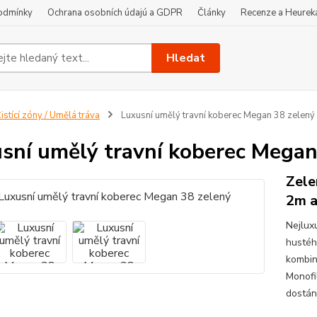
odmínky
Ochrana osobních údajú a GDPR
Články
Recenze a Heurek
Hledat
istící zóny / Umělá tráva
Luxusní umělý travní koberec Megan 38 zelený
sní umělý travní koberec Megan
Zele
2m 
Nejlux
hustéh
kombin
Monofi
dostání