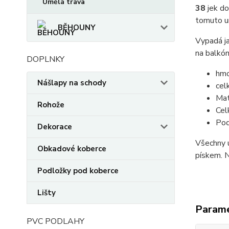
Umělá tráva
38
je
k do
tomuto u
BĚHOUNY
Vypadá ja
na balkón
DOPLNKY
hmo
Nášlapy na schody
cel
Mat
Rohože
Cel
Po
Dekorace
Všechny 
Obkadové koberce
pískem. N
Podložky pod koberce
Lišty
Param
PVC PODLAHY