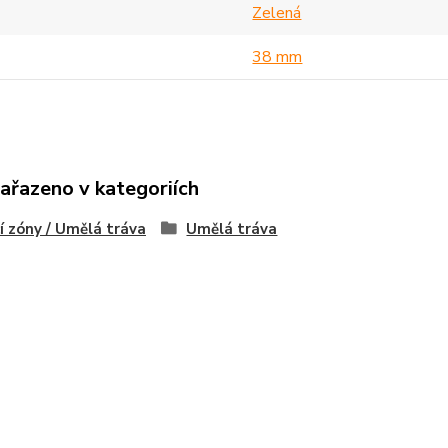
Zelená
38 mm
zařazeno v kategoriích
cí zóny / Umělá tráva
Umělá tráva