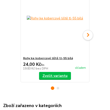
Rohy ke kobercové liště tl-55 bílá
Kobercová l
24,00 Kč
93,00 Kč
/
ks
skladem
19,83 Kč
bez DPH
76,86 Kč
bez
Zvolit variantu
Zboží zařazeno v kategoriích