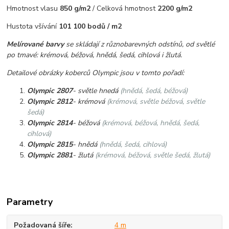
Hmotnost vlasu
850 g/m2
/ Celková hmotnost
2200 g/m2
Hustota všívání
101 100 bodů / m2
Melírované barvy
se skládají z různobarevných odstínů
, od světlé
po tmavé: krémová, béžová, hnědá, šedá, cihlová i žlutá.
Detailové obrázky koberců Olympic jsou v tomto pořadí:
Olympic 2807
- světle hnedá
(
hnědá, šedá
,
béžová)
Olympic 2812
- krémová
(krémová, světle béžová, světle
šedá)
Olympic 2814
- béžová
(krémová, béžová, hnědá, šedá,
cihlová)
Olympic 2815
- hnědá
(hnědá, šedá, cihlová)
Olympic 2881
- žlutá
(krémová, béžová, světle šedá, žlutá)
Parametry
Požadovaná šíře
4 m