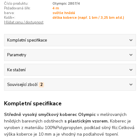
Číslo produktu:
Olympic 2807/4
Požadovaná šíře:
4 m
barva:
světle hnědá
Košík=:
délka koberce (např. 1 bm / 3,25 bm atd.)
Hlídat cenu / dostupnost
Kompletní specifikace
Parametry
Ke stažení
Související zboží
2
Kompletní specifikace
Středně vysoký smyčkový koberec Olympic
v melírovaných
hnědých barevných odstínech
s plastickým vzorem.
Koberec je
vyroben z materiálu 100%Polypropylen, podklad silný filc.
Celková
výška koberce je 10 mm a je vhodný na podlahové topení.