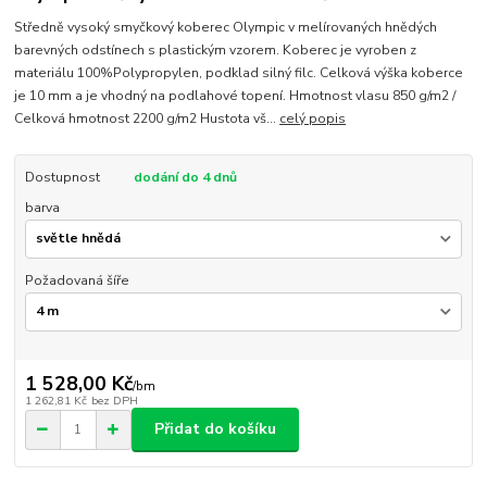
Středně vysoký smyčkový koberec Olympic v melírovaných hnědých
barevných odstínech s plastickým vzorem. Koberec je vyroben z
materiálu 100%Polypropylen, podklad silný filc. Celková výška koberce
je 10 mm a je vhodný na podlahové topení. Hmotnost vlasu 850 g/m2 /
Celková hmotnost 2200 g/m2 Hustota vš...
celý popis
Dostupnost
dodání do 4 dnů
barva
Požadovaná šíře
1 528,00 Kč
/
bm
1 262,81 Kč
bez DPH
Přidat do košíku