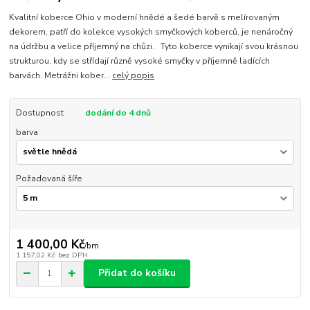
Kvalitní koberce Ohio v moderní hnědé a šedé barvě s melírovaným
dekorem, patří do kolekce vysokých smyčkových koberců, je nenáročný
na údržbu a velice příjemný na chůzi. Tyto koberce vynikají svou krásnou
strukturou, kdy se střídají různě vysoké smyčky v příjemně ladících
barvách. Metrážni kober...
celý popis
Dostupnost
dodání do 4 dnů
barva
Požadovaná šíře
1 400,00 Kč
/
bm
1 157,02 Kč
bez DPH
Přidat do košíku