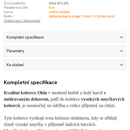
Číslo produktu:
Ohio 8112/5
Požadovaná šíře:
5 m
barva:
světle hnědá
Košík=:
délka koberce (např. 1 bm / 3,25 bm atd.)
Hlídat cenu / dostupnost
Kompletní specifikace
Parametry
Ke stažení
Kompletní specifikace
Kvalitní koberce
Ohio
v moderní hnědé a šedé barvě
s
melírovaným dekorem,
patří do kolekce
vysokých smyčkových
koberců
, je nenáročný na údržbu a velice příjemný na chůzi.
Tyto koberce vynikají svou krásnou strukturou, kdy se střídají
různě vysoké smyčky v příjemně ladících barvách.