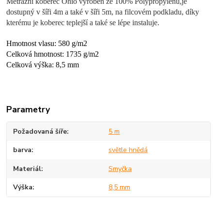
Metrážni koberec Ohio vyroben ze
100% Polypropylenu,
je
dostupný v šíři 4m a také v šíři 5m, na filcovém podkladu, díky
kterému je koberec teplejší a také se lépe instaluje.
Hmotnost vlasu: 580 g/m2
Celková hmotnost: 1735 g/m2
Celková výška: 8,5 mm
Parametry
Požadovaná šíře
5 m
barva
světle hnědá
Materiál
Smyčka
Výška
8,5 mm