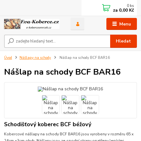
0
ks
za
0,00 Kč
Menu
Hledat
Úvod
Nášlapy na schody
Nášlap na schody BCF BAR16
Nášlap na schody BCF BAR16
Schodišťový koberec BCF béžový
Kobercové nášlapy na schody BCF BAR16 jsou vyrobeny v rozměru 65 x
24cm +3cm ohyb. Nášlapy jsou ze spodní strany opatřeny lepícími