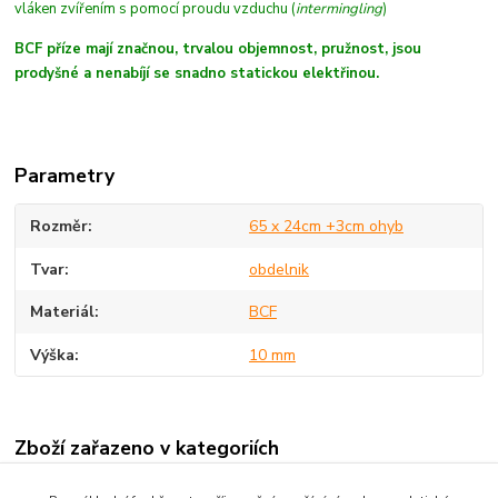
vláken zvířením s pomocí proudu vzduchu (
intermingling
)
BCF příze mají značnou, trvalou objemnost, pružnost, jsou
prodyšné a nenabíjí se snadno statickou elektřinou.
Parametry
Rozměr
65 x 24cm +3cm ohyb
Tvar
obdelnik
Materiál
BCF
Výška
10 mm
Zboží zařazeno v kategoriích
Nášlapy na schody