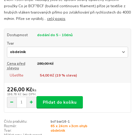
proužky Co je BCF?BCF (bulked continoues filament) příze je textílie z
hrubých vláken tvarovaných přímo po zvlákňování při rychlostech do 4000
m/min. Příze se vyráběj...
celý popis
Dostupnost
dodání do 5 - 10dnů
Tvar
Cena před
280,00 Kč
slevou
Ušetříte
54,00 Kč (
19
% sleva)
226,00 Kč
/
ks
186,78 Kč
bez DPH
Přidat do košíku
Číslo produktu:
bcf bar16-1
Rozměr:
65 x 24cm +3cm ohyb
Tvar:
obdelnik