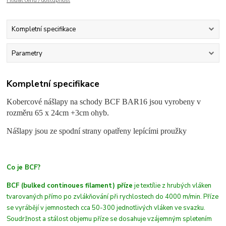
Hlídat cenu / dostupnost
Kompletní specifikace
Parametry
Kompletní specifikace
Kobercové nášlapy na schody BCF BAR16 jsou vyrobeny v
rozměru 65 x 24cm +3cm ohyb.
Nášlapy jsou ze spodní strany opatřeny lepícími proužky
Co je BCF?
BCF (bulked continoues filament) příze
je textílie z hrubých
vláken
tvarovaných přímo po zvlákňování při rychlostech do 4000 m/min. Příze
se vyrábějí v jemnostech cca 50-300 jednotlivých vláken ve svazku.
Soudržnost a stálost objemu příze se dosahuje vzájemným spletením