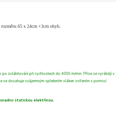
v rozměru 65 x 24cm +3cm ohyb.
 po zvlákňování při rychlostech do 4000 m/min. Příze se vyrábějí v
íze se dosahuje vzájemným spletením vláken zvířením s pomocí
 snadno statickou elektřinou.