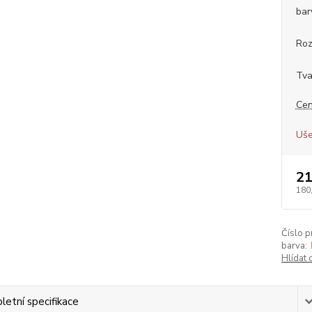
bar
Ro
Tva
Cen
Uše
21
180
Číslo p
barva:
Hlídat 
etní specifikace