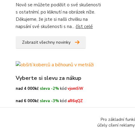
Nově se můžete podělit o své skušenosti
s ostatnímí, po kliknutí na obrázek níže.
Děkujeme, že jste si našli chvilku na
napsání své skušenosti s na...
číst celé
Zobrazit všechny novinky
Vyberte si slevu za nákup
nad 4 000kč
sleva -2%
kód
vjomSW
nad 6 000kč
sleva -3%
kód
aR6qQZ
nad 8 000kč
sleva -4%
kód
oe3h9c
Pro základní funk
účely cílení reklam