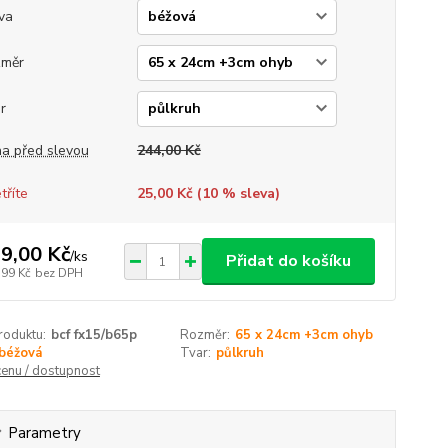
va
změr
r
a před slevou
244,00 Kč
tříte
25,00 Kč (
10
% sleva)
9,00 Kč
/
ks
Přidat do košíku
,99 Kč
bez DPH
roduktu:
bcf fx15/b65p
Rozměr:
65 x 24cm +3cm ohyb
béžová
Tvar:
půlkruh
cenu / dostupnost
Parametry