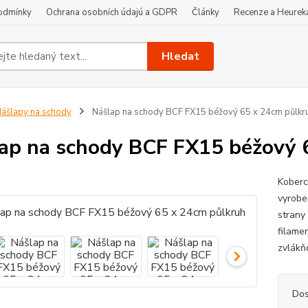
odmínky
Ochrana osobních údajú a GDPR
Články
Recenze a Heurek
Hledat
ášlapy na schody
Nášlap na schody BCF FX15 béžový 65 x 24cm půlkr
ap na schody BCF FX15 béžový 
Koberc
vyrobe
strany
filamen
zvlákň
Dos