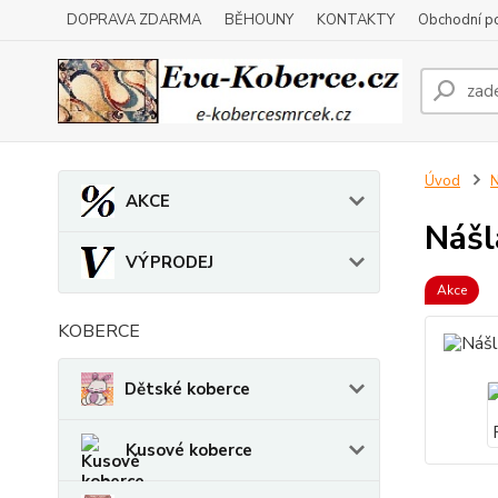
DOPRAVA ZDARMA
BĚHOUNY
KONTAKTY
Obchodní p
Úvod
N
AKCE
Nášl
VÝPRODEJ
Akce
KOBERCE
Dětské koberce
Kusové koberce