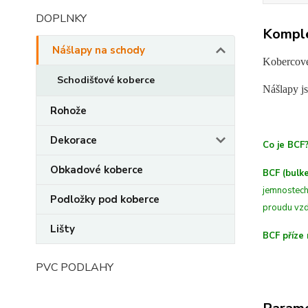
DOPLNKY
Komple
Nášlapy na schody
Kobercové
Schodišťové koberce
Nášlapy js
Rohože
Dekorace
Co je BCF
Obkadové koberce
BCF (bulke
jemnostech
Podložky pod koberce
proudu vzd
Lišty
BCF příze 
PVC PODLAHY