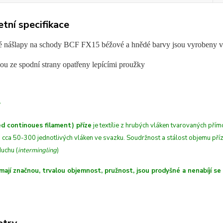
tní specifikace
 nášlapy na schody BCF FX15 béžové a hnědé barvy jsou vyrobeny 
ou ze spodní strany opatřeny lepícími proužky
?
d continoues filament) příze
je textílie z hrubých
vláken
tvarovaných přímo
 cca 50-300 jednotlivých vláken ve svazku. Soudržnost a stálost objemu př
uchu (
intermingling
)
mají značnou, trvalou objemnost, pružnost, jsou prodyšné a nenabíjí se