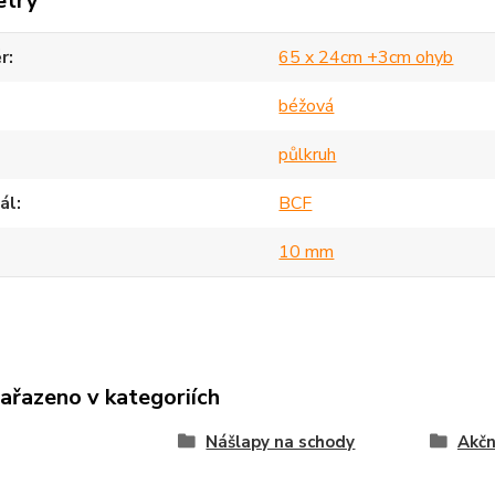
etry
r
65 x 24cm +3cm ohyb
béžová
půlkruh
ál
BCF
10 mm
zařazeno v kategoriích
Nášlapy na schody
Akčn