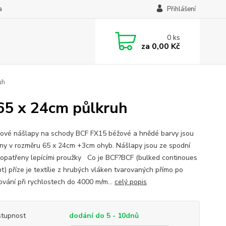
a
Přihlášení
0
ks
za
0,00 Kč
uh
65 x 24cm půlkruh
ové nášlapy na schody BCF FX15 béžové a hnědé barvy jsou
ny v rozměru 65 x 24cm +3cm ohyb. Nášlapy jsou ze spodní
 opatřeny lepícími proužky Co je BCF?BCF (bulked continoues
t) příze je textílie z hrubých vláken tvarovaných přímo po
ování při rychlostech do 4000 m/m...
celý popis
tupnost
dodání do 5 - 10dnů