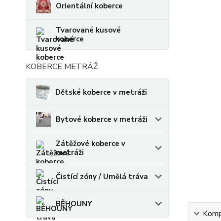
Orientální koberce
Tvarované kusové
koberce
KOBERCE METRÁŽ
Dětské koberce v metráži
Bytové koberce v metráži
Zátěžové koberce v
metráži
Čistící zóny / Umělá tráva
BĚHOUNY
Kompl