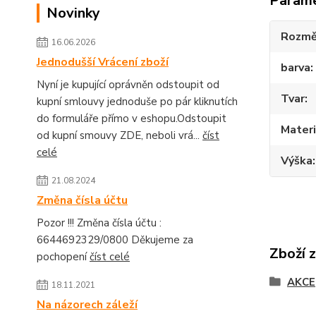
Param
Novinky
Rozmě
16.06.2026
Jednodušší Vrácení zboží
barva
Nyní je kupující oprávněn odstoupit od
Tvar
kupní smlouvy jednoduše po pár kliknutích
do formuláře přímo v eshopu.Odstoupit
Materi
od kupní smouvy ZDE, neboli vrá...
číst
celé
Výška
21.08.2024
Změna čísla účtu
Pozor !!! Změna čísla účtu :
6644692329/0800 Děkujeme za
Zboží 
pochopení
číst celé
AKCE
18.11.2021
Na názorech záleží