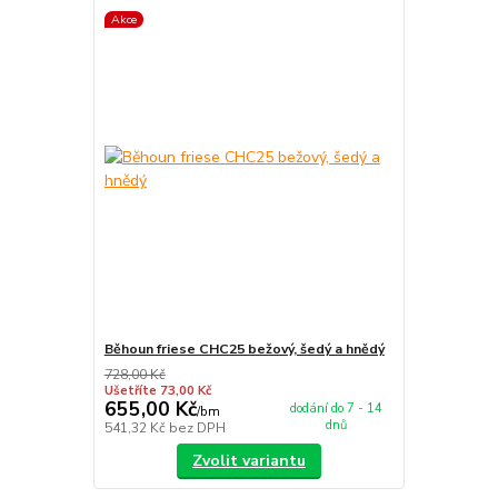
Akce
Běhoun friese CHC25 bežový, šedý a hnědý
728,00 Kč
Ušetříte 73,00 Kč
655,00 Kč
dodání do 7 - 14
/
bm
dnů
541,32 Kč
bez DPH
Zvolit variantu