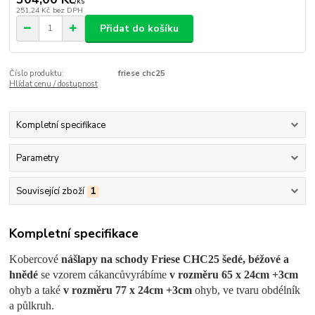
/
ks
251,24 Kč
bez DPH
Přidat do košíku
Číslo produktu:
friese chc25
Hlídat cenu / dostupnost
Kompletní specifikace
Parametry
Související zboží
1
Kompletní specifikace
Kobercové
nášlapy na schody Friese CHC25 šedé, béžové a
hnědé
se vzorem cákanců
vyrábíme
v rozměru 65 x 24cm +3cm
ohyb a také
v rozměru 77 x 24cm +3cm
ohyb, ve tvaru obdélník
a půlkruh.