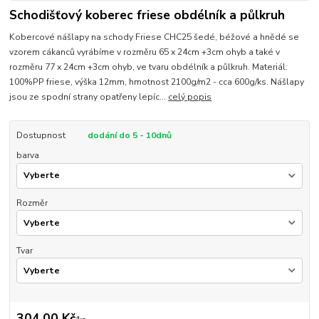
Schodišťový koberec friese obdélník a půlkruh
Kobercové nášlapy na schody Friese CHC25 šedé, béžové a hnědé se
vzorem cákanců vyrábíme v rozměru 65 x 24cm +3cm ohyb a také v
rozměru 77 x 24cm +3cm ohyb, ve tvaru obdélník a půlkruh. Materiál:
100%PP friese, výška 12mm, hmotnost 2100g/m2 - cca 600g/ks. Nášlapy
jsou ze spodní strany opatřeny lepíc...
celý popis
Dostupnost
dodání do 5 - 10dnů
barva
Rozměr
Tvar
304,00 Kč