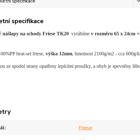
etní specifikace
tní specifikace
é
nášlapy na schody Friese TK20
vyrábíme
v rozměru 65 x 24cm 
100%PP heat-set friese,
výška 12mm
, hmotnost 2100g/m2 - cca 600g/k
ou ze spodní strany opatřeny lepícími proužky
, a ohyb je spevněny lišt
etry
ál
Friese