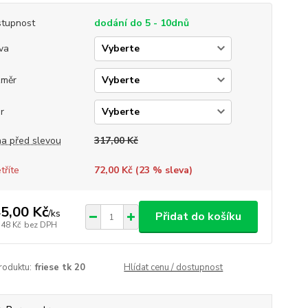
tupnost
dodání do 5 - 10dnů
va
změr
r
a před slevou
317,00 Kč
tříte
72,00 Kč (
23
% sleva)
5,00 Kč
/
ks
Přidat do košíku
,48 Kč
bez DPH
roduktu:
friese tk 20
Hlídat cenu / dostupnost