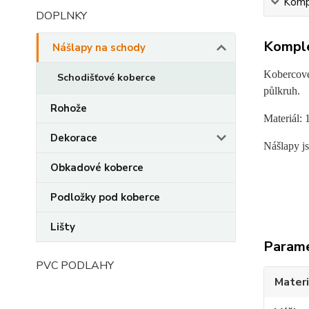
Kompl
DOPLNKY
Komple
Nášlapy na schody
Kobercov
Schodišťové koberce
půlkruh.
Rohože
Materiál: 
Dekorace
Nášlapy js
Obkadové koberce
Podložky pod koberce
Lišty
Param
PVC PODLAHY
Materi