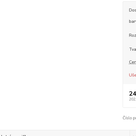
Dos
bar
Ro
Tva
Cen
Uše
24
202
Číslo p