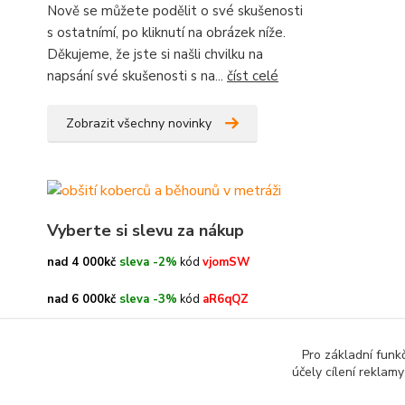
Nově se můžete podělit o své skušenosti
s ostatnímí, po kliknutí na obrázek níže.
Děkujeme, že jste si našli chvilku na
napsání své skušenosti s na...
číst celé
Zobrazit všechny novinky
Vyberte si slevu za nákup
nad 4 000kč
sleva -2%
kód
vjomSW
nad 6 000kč
sleva -3%
kód
aR6qQZ
nad 8 000kč
sleva -4%
kód
oe3h9c
Pro základní funk
účely cílení reklam