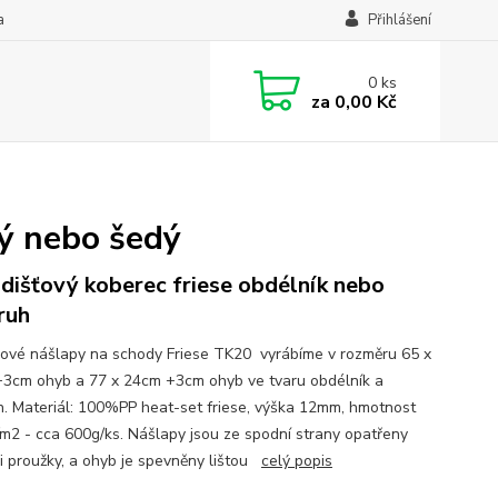
a
Přihlášení
0
ks
za
0,00 Kč
ý nebo šedý
dišťový koberec friese obdélník nebo
ruh
ové nášlapy na schody Friese TK20 vyrábíme v rozměru 65 x
3cm ohyb a 77 x 24cm +3cm ohyb ve tvaru obdélník a
h. Materiál: 100%PP heat-set friese, výška 12mm, hmotnost
m2 - cca 600g/ks. Nášlapy jsou ze spodní strany opatřeny
mi proužky, a ohyb je spevněny lištou
celý popis