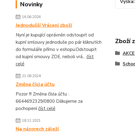
Výška
Novinky
16.06.2026
Jednodušší Vrácení zboží
Nyní je kupující oprávněn odstoupit od
Zboží 
kupní smlouvy jednoduše po pár kliknutích
do formuláře přímo v eshopu.Odstoupit
AKCE
od kupní smouvy ZDE, neboli vrá...
číst
celé
Schod
21.08.2024
Změna čísla účtu
Pozor !!! Změna čísla účtu :
6644692329/0800 Děkujeme za
pochopení
číst celé
18.11.2021
Na názorech záleží