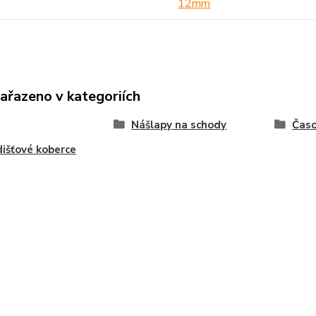
12mm
zařazeno v kategoriích
Nášlapy na schody
Časo
išťové koberce