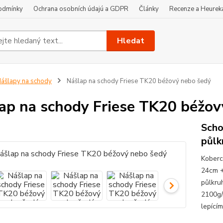
odmínky
Ochrana osobních údajú a GDPR
Články
Recenze a Heurek
Hledat
ášlapy na schody
Nášlap na schody Friese TK20 béžový nebo šedý
ap na schody Friese TK20 béžov
Scho
půlk
Koberc
24cm +
půlkru
2100g/
lepící