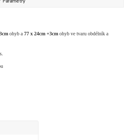
Parametry
+3cm
ohyb a
77 x 24cm +3cm
ohyb ve tvaru obdélník a
s.
ou