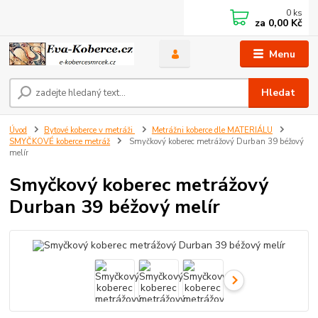
0
ks
za
0,00 Kč
Menu
Hledat
Úvod
Bytové koberce v metráži
Metrážni koberce dle MATERIÁLU
SMYČKOVÉ koberce metráž
Smyčkový koberec metrážový Durban 39 béžový
melír
Smyčkový koberec metrážový
Durban 39 béžový melír