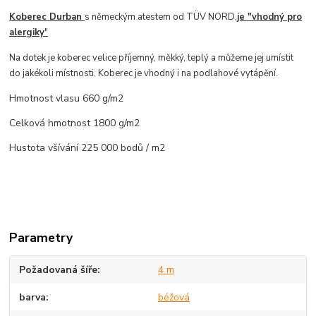
Koberec Durban
s
německým atestem od TÜV NORD,
je "vhodný pro
alergiky
"
Na dotek je koberec velice příjemný, měkký, teplý a můžeme jej umístit
do jakékoli místnosti.
Koberec je vhodný i na podlahové vytápění.
Hmotnost vlasu 660 g/m2
Celková hmotnost 1800 g/m2
Hustota všívání 225 000 bodů / m2
Parametry
Požadovaná šíře
4 m
barva
béžová