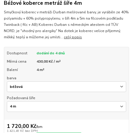
Béžové koberce metráž šíře 4m
Smyčkový koberec v metráži Durban melírované barvy, je vyráběn ze 40%
polyamidu + 60% polypropylenu, v šíři 4m a 5m na filcovém podkladu
Twinback ( filc + AB) Koberec Durban s německým atestem od TÜV
NORD, je "vhodný pro alergiky" Na dotek je koberec velice příjemný,
měkký, teplý a můžeme jej umísti...
celý popis
Dostupnost
dodání do 4 dnů
Měrná cena
430,00 Kč / m²
Balení
4 m²
barva
Požadovaná šíře
1 720,00 Kč
/
bm
1 421,49 Kč
bez DPH