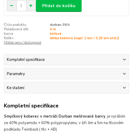
Přidat do košíku
Číslo produktu:
durban 39/4
Požadovaná šíře:
4 m
barva:
béžová
Košík=:
délka koberce (např. 1 bm / 3,25 bm atd.))
Hlídat cenu / dostupnost
Kompletní specifikace
Parametry
Ke stažení
Kompletní specifikace
Smyčkový koberec v metráži Durban melírované barvy
, je vyráběn
ze 40% polyamidu + 60% polypropylenu, v šíři 4m a 5m na filcovém
podkladu Twinback ( filc + AB)