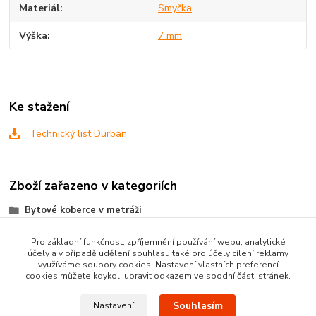
Materiál
Smyčka
Výška
7 mm
Ke stažení
Technický list Durban
Zboží zařazeno v kategoriích
Bytové koberce v metráži
Metrážni koberce dle MATERIÁLU
Pro základní funkčnost, zpříjemnění používání webu, analytické
účely a v případě udělení souhlasu také pro účely cílení reklamy
SMYČKOVÉ koberce metráž
využíváme soubory cookies. Nastavení vlastních preferencí
cookies můžete kdykoli upravit odkazem ve spodní části stránek.
Souhlasím
Nastavení