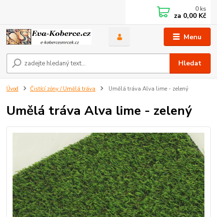
0
ks
za
0,00 Kč
Menu
Hledat
Úvod
Čistící zóny / Umělá tráva
Umělá tráva Alva lime - zelený
Umělá tráva Alva lime - zelený