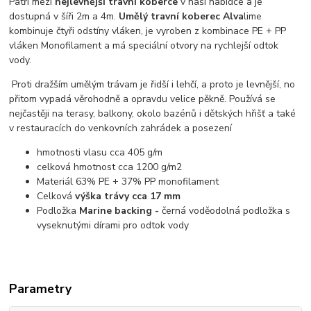
Patří mezi
nejlevnější travní koberce
v naší nabídce a je
dostupná
v šíři 2m a 4m
.
Umělý travní koberec Alva
lime
kombinuje čtyři odstíny vláken,
je vyroben z kombinace PE + PP
vláken Monofilament a má speciální otvory na rychlejší odtok
vody.
Proti dražším umělým trávam je řidší i lehčí, a proto je levnější, no
přitom vypadá věrohodně a opravdu velice pěkně. Používá se
nejčastěji na terasy, balkony, okolo bazénů i dětských hřišť a také
v restauracích do venkovních zahrádek a posezení
hmotnosti vlasu cca 405 g/m
celková hmotnost cca 1200 g/m2
Materiál 63% PE + 37% PP monofilament
Celková
výška trávy cca 17 mm
Podložka
Marine backing -
černá voděodolná podložka s
vyseknutými dírami pro odtok vody
Parametry