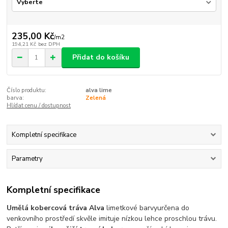
235,00 Kč
/
m2
194,21 Kč
bez DPH
Přidat do košíku
Číslo produktu:
alva lime
barva:
Zelená
Hlídat cenu / dostupnost
Kompletní specifikace
Parametry
Kompletní specifikace
Umělá kobercová tráva Alva
limetkové barvy
určena do
venkovního prostředí skvěle
imituje nízkou lehce proschlou trávu
.