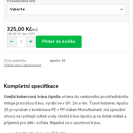
Požadovaná šíře
325,00 Kč
/
m2
268,60 Kč
bez DPH
Přidat do košíku
Číslo produktu:
apollo 25
Hlídat cenu / dostupnost
Kompletní specifikace
Umělá kobercová tráva Apollo
určena do venkovního prostředí
skvěle
imituje proschlou trávu,
vyrábí se v šíři 2m a 4m.
Travní koberec Apollo
25 je vyroben z kombinace PE + PP vláken Monofilament, má speciální
otvory na rychlejší odtok vody. Umělá tráva Apollo je na dotek měkká a
příjemná pro děti i zvířata. Nejedná se o sportovní trávu.