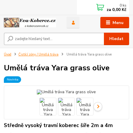
0
ks
za
0,00 Kč
Menu
Hledat
Úvod
Čistící zóny / Umělá tráva
Umělá tráva Yara grass olive
Umělá tráva Yara grass olive
Novinka
Středně vysoký travní koberec šíře 2m a 4m