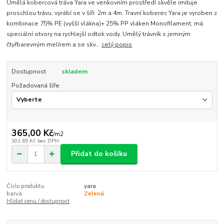
Umělá kobercová tráva Yara ve venkovním prostředí skvěle imituje
proschlou trávu, vyrábí se v šíři 2m a 4m. Travní koberec Yara je vyroben z
kombinace 75% PE (vyšší vlákna)+ 25% PP vláken Monofilament, má
speciální otvory na rychlejší odtok vody. Umělý trávník s jemným
čtyřbarevným melírem a se skv...
celý popis
Dostupnost
skladem
Požadovaná šíře
365,00 Kč
/
m2
301,65 Kč
bez DPH
Přidat do košíku
Číslo produktu:
yara
barva:
Zelená
Hlídat cenu / dostupnost