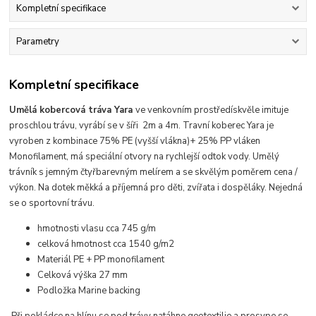
Kompletní specifikace
Parametry
Kompletní specifikace
Umělá kobercová tráva Yara
ve venkovním prostředí
skvěle imituje
proschlou trávu,
vyrábí se v šíři 2m a 4m.
Travní koberec Yara je
vyroben z kombinace 75% PE (vyšší vlákna)+ 25% PP vláken
Monofilament, má speciální otvory na rychlejší odtok vody. Umělý
trávník s jemným čtyřbarevným melírem a se skvělým poměrem cena /
výkon. Na dotek měkká a příjemná pro děti, zvířata i dospěláky. Nejedná
se o sportovní trávu.
hmotnosti vlasu cca 745 g/m
celková hmotnost cca 1540 g/m2
Materiál PE + PP monofilament
Celková výška 27 mm
Podložka Marine backing
Při
pokládce na hlínu
se pod trávy natáhne geotextilie a prosype se