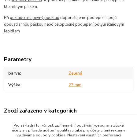
křemičitým pískem.
Při
pokládce na pevný podklad
doporučujeme podlepení spojů
oboustrannou páskou nebo celoplošné podlepení polyuretanovým
lepidlem
Parametry
barva
Zelená
Výška
27 mm
Zboží zařazeno v kategoriích
Čistící zóny / Umělá tráva
Pro základní funkčnost, zpříjemnění používání webu, analytické
účely a v případě udělení souhlasu také pro účely cílení reklamy
Umělá tráva
využíváme soubory cookies. Nastavení vlastních preferencí