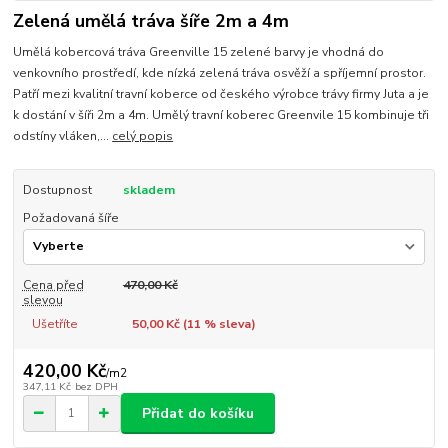
Zelená umělá tráva šíře 2m a 4m
Umělá kobercová tráva Greenville 15 zelené barvy je vhodná do
venkovního prostředí, kde nízká zelená tráva osvěží a spříjemní prostor.
Patří mezi kvalitní travní koberce od českého výrobce trávy firmy Juta a je
k dostání v šíři 2m a 4m. Umělý travní koberec Greenvile 15 kombinuje tři
odstíny vláken,...
celý popis
Dostupnost
skladem
Požadovaná šíře
Cena před
470,00 Kč
slevou
Ušetříte
50,00 Kč (
11
% sleva)
420,00 Kč
/
m2
347,11 Kč
bez DPH
Přidat do košíku