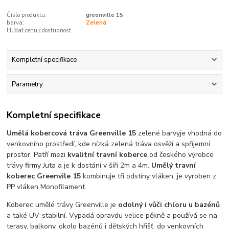
Číslo produktu:
greenville 15
barva:
Zelená
Hlídat cenu / dostupnost
Kompletní specifikace
Parametry
Kompletní specifikace
Umělá kobercová tráva Greenville 15
zelené barvy
je vhodná do
venkovního prostředí
, kde nízká zelená
tráva osvěží a spříjemní
prostor
.
Patří mezi
kvalitní travní koberce
od českého výrobce
trávy firmy Juta a je k dostání
v šíři 2m a 4m
.
Umělý travní
koberec Greenvile 15
kombinuje tři odstíny vláken,
je vyroben z
PP vláken Monofilament.
Koberec umělé trávy Greenville je
odolný i vůči chloru u bazénů
a také UV-stabilní. Vypadá opravdu velice pěkně a používá se na
terasy, balkony, okolo bazénů i dětských hřišť, do venkovních