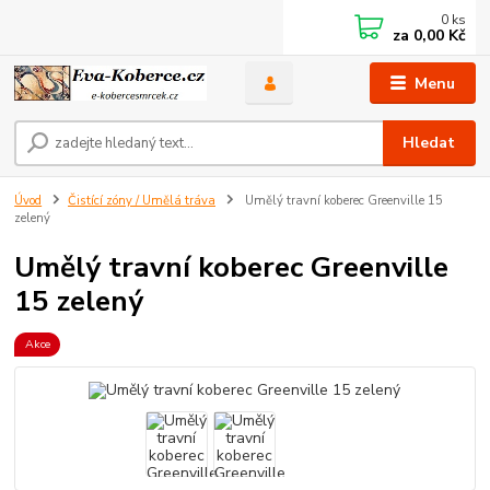
0
ks
za
0,00 Kč
Menu
Hledat
Úvod
Čistící zóny / Umělá tráva
Umělý travní koberec Greenville 15
zelený
Umělý travní koberec Greenville
15 zelený
Akce