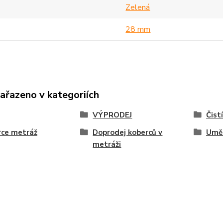
Zelená
28 mm
zařazeno v kategoriích
VÝPRODEJ
Čist
rce metráž
Doprodej koberců v
Uměl
metráži