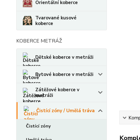
Orientální koberce
Tvarované kusové
koberce
KOBERCE METRÁŽ
Dětské koberce v metráži
Bytové koberce v metráži
Zátěžové koberce v
metráži
Čistící zóny / Umělá tráva
Kompl
Čistící zóny
Komple
Umělá tráva