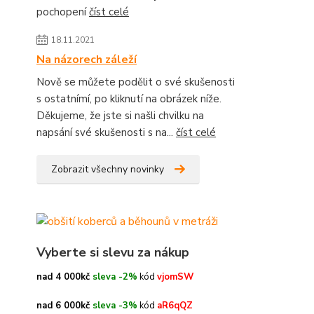
pochopení
číst celé
18.11.2021
Na názorech záleží
Nově se můžete podělit o své skušenosti
s ostatnímí, po kliknutí na obrázek níže.
Děkujeme, že jste si našli chvilku na
napsání své skušenosti s na...
číst celé
Zobrazit všechny novinky
Vyberte si slevu za nákup
nad 4 000kč
sleva -2%
kód
vjomSW
nad 6 000kč
sleva -3%
kód
aR6qQZ