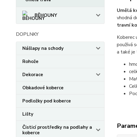
Umělá k
BĚHOUNY
vhodná d
travní k
DOPLNKY
Koberec u
používá s
Nášlapy na schody
a také je
Rohože
hmo
cel
Dekorace
Mat
Cel
Obkadové koberce
Po
Podložky pod koberce
Lišty
Param
Čisticí prostředky na podlahy a
koberce