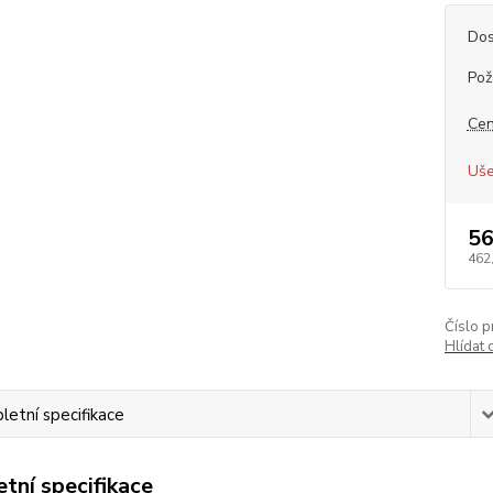
Dos
Pož
Cen
Uše
56
462
Číslo p
Hlídat 
etní specifikace
tní specifikace