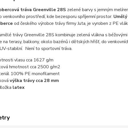
obercová tráva Greenville 28S
zelené barvy s jemným melírem
o venkovního prostředí
, kde bezesporu
spříjemní prostor
.
Umělý 
oberce
od českého výrobce trávy firmy Juta,
je vyroben z PE vl
mělé trávy Greenville 28S kombinuje zelená vlákna s béžovými a
e na terasy, balkony, okolo bazénů i dětských hřišť, do venkovní
 UV-stabilní. Není to sportovní tráva.
tnosti vlasu cca 1627 g/m
ková hmotnost cca 2500 g/m2
eriál 100% PE monofilament
ková
výška trávy cca 28 mm
dložka
latex
etry