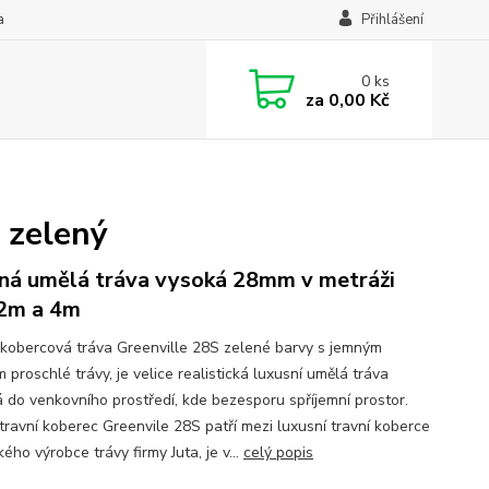
a
Přihlášení
0
ks
za
0,00 Kč
 zelený
ná umělá tráva vysoká 28mm v metráži
 2m a 4m
kobercová tráva Greenville 28S zelené barvy s jemným
 proschlé trávy, je velice realistická luxusní umělá tráva
 do venkovního prostředí, kde bezesporu spříjemní prostor.
travní koberec Greenvile 28S patří mezi luxusní travní koberce
ého výrobce trávy firmy Juta, je v...
celý popis