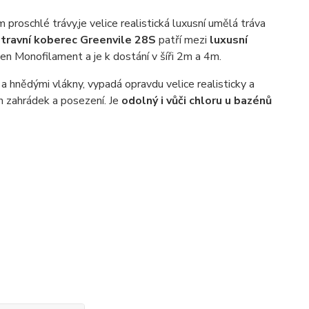
 proschlé trávy,
je velice realistická
luxusní
umělá tráva
travní koberec Greenvile 28S
patří mezi
luxusní
áken Monofilament
a je k dostání
v šíři 2m a 4m
.
 hnědými vlákny, vypadá opravdu velice realisticky a
ch zahrádek a posezení. Je
odolný i vůči chloru u bazénů