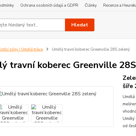
odmínky
Ochrana osobních údajú a GDPR
Články
Recenze a Heurek
Hledat
istící zóny / Umělá tráva
Umělý travní koberec Greenville 28S zelený
ý travní koberec Greenville 28S
Zele
šíře
Umělá 
melírem
vhodná
Umělý 
od česk