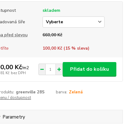
tupnost
skladem
adovaná šíře
a před slevou
660,00 Kč
tříte
100,00 Kč (
15
% sleva)
0,00 Kč
/
m2
Přidat do košíku
,81 Kč
bez DPH
roduktu:
greenville 28S
barva:
Zelená
cenu / dostupnost
Parametry