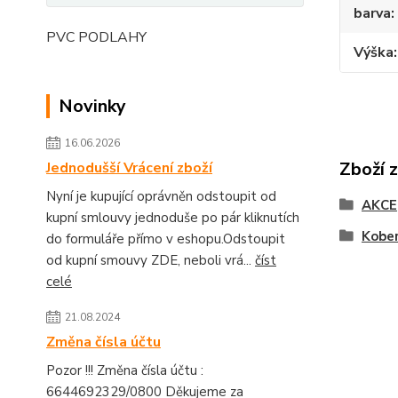
barva
PVC PODLAHY
Výška
Novinky
16.06.2026
Zboží 
Jednodušší Vrácení zboží
Nyní je kupující oprávněn odstoupit od
AKCE
kupní smlouvy jednoduše po pár kliknutích
Kobe
do formuláře přímo v eshopu.Odstoupit
od kupní smouvy ZDE, neboli vrá...
číst
celé
21.08.2024
Změna čísla účtu
Pozor !!! Změna čísla účtu :
6644692329/0800 Děkujeme za