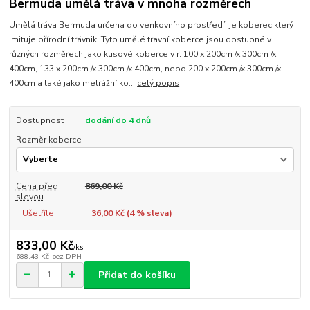
Bermuda umělá tráva v mnoha rozměrech
Umělá tráva Bermuda určena do venkovního prostředí, je koberec který
imituje přírodní trávnik. Tyto umělé travní koberce jsou dostupné v
různých rozměrech jako kusové koberce v r. 100 x 200cm /x 300cm /x
400cm, 133 x 200cm /x 300cm /x 400cm, nebo 200 x 200cm /x 300cm /x
400cm a také jako metrážní ko...
celý popis
Dostupnost
dodání do 4 dnů
Rozměr koberce
Cena před
869,00 Kč
slevou
Ušetříte
36,00 Kč (
4
% sleva)
833,00 Kč
/
ks
688,43 Kč
bez DPH
Přidat do košíku