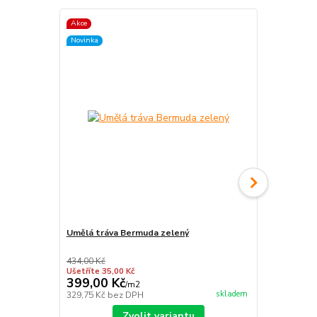
Akce
Novinka
Novinka
Umělá tráva Bermuda zelený
Umělý travn
zelený
434,00 Kč
434,00 Kč
Ušetříte 35,00 Kč
Ušetříte 15,0
399,00 Kč
419,00 K
/
m2
skladem
329,75 Kč
bez DPH
346,28 Kč
be
Zvolit variantu