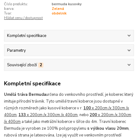
Číslo produktu:
bermuda kusovky
barva:
Zelená
Tvar:
obdelnik
Hlídat cenu / dostupnost
Kompletní specifikace
Parametry
Související zboží
2
Kompletní specifikace
Umělá tráva Bermuda
určena do venkovního prostředí, je koberec
který
imituje přírodní trávnik. Tyto umělé travní koberce jsou d
ostupné v
různých rozměrech jako kusové koberce v r.
100
x 200cm /x 300cm /x
400cm
,
133
x 200cm /x 300cm /x 400cm
, nebo
200
x 200cm /x 300cm
/x 400cm
a také jako metrážní koberce v šířce do 4m.
Travní koberec
Bermuda je vyroben ze 100% polypropylenu
s výškou vlasu 20mm
,
rubová strana je latexována, lze jej využít ve
venkovním prostředí