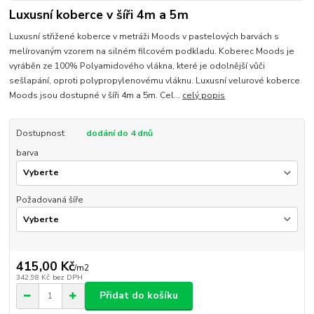
Luxusní koberce v šíři 4m a 5m
Luxusní střižené koberce v metráži Moods v pastelových barvách s
melírovaným vzorem na silném filcovém podkladu. Koberec Moods je
vyráběn ze 100% Polyamidového vlákna, které je odolnější vůči
sešlapání, oproti polypropylenovému vláknu. Luxusní velurové koberce
Moods jsou dostupné v šíři 4m a 5m. Cel...
celý popis
Dostupnost
dodání do 4 dnů
barva
Požadovaná šíře
415,00 Kč
/
m2
342,98 Kč
bez DPH
Přidat do košíku