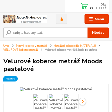
0
ks
za
0,00 Kč
Menu
Hledat
Úvod
Bytové koberce v metráži
Metrážni koberce dle MATERIÁLU
VELUROVÉ koberce metráž
Velurové koberce metráž Moods pastelové
Velurové koberce metráž Moods
pastelové
Novinka