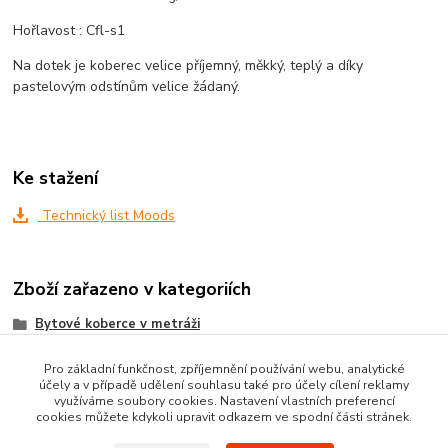
Hořlavost : Cfl-s1
Na dotek je koberec velice příjemný, měkký, teplý a díky
pastelovým odstínům velice žádaný.
Ke stažení
Technický list Moods
Zboží zařazeno v kategoriích
Bytové koberce v metráži
Metrážni koberce dle MATERIÁLU
Pro základní funkčnost, zpříjemnění používání webu, analytické
účely a v případě udělení souhlasu také pro účely cílení reklamy
VELUROVÉ koberce metráž
využíváme soubory cookies. Nastavení vlastních preferencí
cookies můžete kdykoli upravit odkazem ve spodní části stránek.