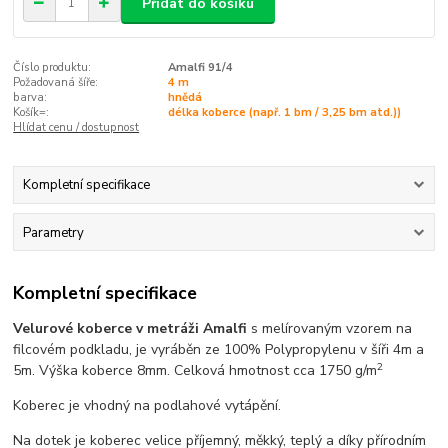
Přidat do košíku
Číslo produktu:
Amalfi 91/4
Požadovaná šíře:
4 m
barva:
hnědá
Košík=:
délka koberce (např. 1 bm / 3,25 bm atd.))
Hlídat cenu / dostupnost
Kompletní specifikace
Parametry
Kompletní specifikace
Velurové koberce v metráži Amalfi
s melírovaným vzorem na
filcovém podkladu, je vyráběn ze 100% Polypropylenu v šíři 4m a
2
5m. Výška koberce 8mm. Celková hmotnost cca 1750 g/m
Koberec je vhodný na podlahové vytápění.
Na dotek je koberec velice příjemný, měkký, teplý a díky přírodním