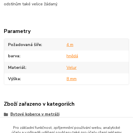
odstínům také velice žádaný.
Parametry
Požadovaná šíře
4 m
barva
hnědá
Materiál
Velur
Výška
8 mm
Zboží zařazeno v kategoriích
Bytové koberce v metráži
Metrážni koberce dle MATERIÁLU
Pro základní funkčnost, zpříjemnění používání webu, analytické
účely a v případě udělení souhlasu také pro účely cílení reklamy