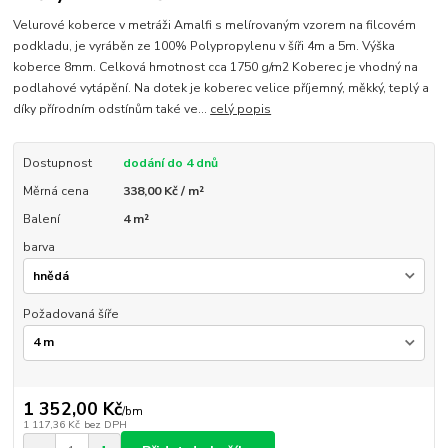
Velurové koberce v metráži Amalfi s melírovaným vzorem na filcovém
podkladu, je vyráběn ze 100% Polypropylenu v šíři 4m a 5m. Výška
koberce 8mm. Celková hmotnost cca 1750 g/m2 Koberec je vhodný na
podlahové vytápění. Na dotek je koberec velice příjemný, měkký, teplý a
díky přírodním odstínům také ve...
celý popis
Dostupnost
dodání do 4 dnů
Měrná cena
338,00 Kč / m²
Balení
4 m²
barva
Požadovaná šíře
1 352,00 Kč
/
bm
1 117,36 Kč
bez DPH