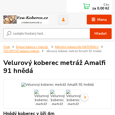
0
ks
za
0,00 Kč
Menu
Hledat
Úvod
Bytové koberce v metráži
Metrážni koberce dle MATERIÁLU
VELUROVÉ koberce metráž
Velurový koberec metráž Amalfi 91 hnědá
Velurový koberec metráž Amalfi
91 hnědá
Hnědý koberec v šíři 4m