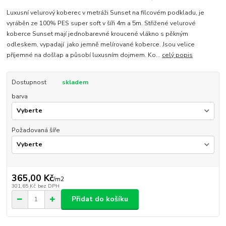
Luxusní velurový koberec v metráži Sunset na filcovém podkladu, je
vyráběn ze 100% PES super soft v šíři 4m a 5m. Střižené velurové
koberce Sunset mají jednobarevné kroucené vlákno s pěkným
odleskem, vypadají jako jemně melírované koberce. Jsou velice
příjemné na došlap a působí luxusním dojmem. Ko...
celý popis
Dostupnost
skladem
barva
Požadovaná šíře
365,00 Kč
/
m2
301,65 Kč
bez DPH
Přidat do košíku