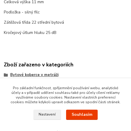
Celková výška 11 mm
Podložka - silný filc
Zátěžová třída 22 střední bytová
Kročejový útlum hluku 25 dB
Zboží zařazeno v kategoriích
Bytové koberce v metráži
Metrážni koberce dle MATERIÁLU
Pro základní funkčnost, zpříjemnění používání webu, analytické
účely a v případě udělení souhlasu také pro účely cílení reklamy
VELUROVÉ koberce metráž
využíváme soubory cookies. Nastavení vlastních preferencí
cookies můžete kdykoli upravit odkazem ve spodní části stránek.
Souhlasím
Nastavení