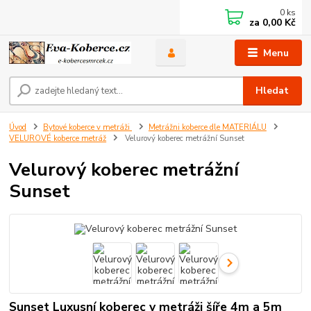
0
ks
za
0,00 Kč
Menu
Hledat
Úvod
Bytové koberce v metráži
Metrážni koberce dle MATERIÁLU
VELUROVÉ koberce metráž
Velurový koberec metrážní Sunset
Velurový koberec metrážní
Sunset
Sunset Luxusní koberec v metráži šíře 4m a 5m