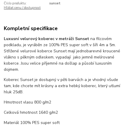
Číslo produktu:
sunset
Hlídat cenu / dostupnost
Kompletní specifikace
Luxusní velurový koberec v metráži Sunset
na filcovém
podkladu, je vyráběn ze 100% PES super soft v šíři 4m a 5m.
Střižené velurové koberce Sunset mají jednobarevné kroucené
vlákno s pěkným odleskem, vypadají jako jemně melírované
koberce. Jsou velice příjemné na došlap a působí luxusním
dojmem.
Koberec Sunset je dostupný v pěti barvách a je vhodný všude
tam, kde chcete mít krásny a extra hebký koberec, který utlumí
hluk 25dB.
Hmotnost vlasu 800 g/m2
Celková hmotnost 1640 g/m2
Materiál 100% PES super soft