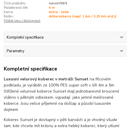
Číslo produktu:
sunset98/4
Požadovaná šíře:
4 m
barva:
antra - šeda
Košík=:
délka koberce (např. 1 bm / 3,25 bm atd.))
Hlídat cenu / dostupnost
Kompletní specifikace
Parametry
Kompletní specifikace
Luxusní velurový koberec v metráži Sunset
na filcovém
podkladu, je vyráběn ze 100% PES super soft v šíři 4m a 5m.
Střižené velurové koberce Sunset mají jednobarevné kroucené
vlákno s pěkným odleskem, vypadají jako jemně melírované
koberce. Jsou velice příjemné na došlap a působí luxusním
dojmem.
Koberec Sunset je dostupný v pěti barvách a je vhodný všude
tam, kde chcete mít krásny a extra hebký koberec, který utlumí