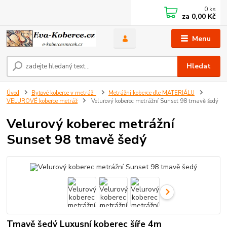
0
ks
za
0,00 Kč
Menu
Hledat
Úvod
Bytové koberce v metráži
Metrážni koberce dle MATERIÁLU
VELUROVÉ koberce metráž
Velurový koberec metrážní Sunset 98 tmavě šedý
Velurový koberec metrážní
Sunset 98 tmavě šedý
Tmavě šedý Luxusní koberec šíře 4m