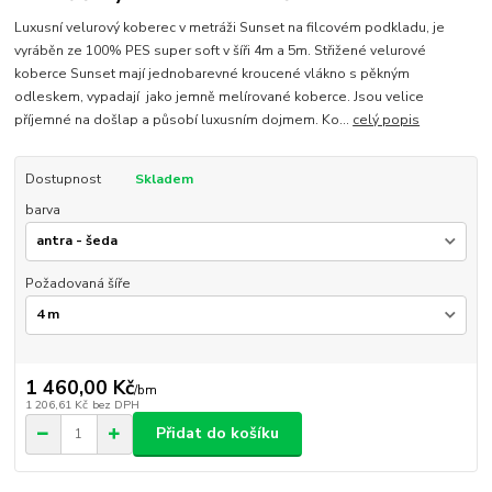
Luxusní velurový koberec v metráži Sunset na filcovém podkladu, je
vyráběn ze 100% PES super soft v šíři 4m a 5m. Střižené velurové
koberce Sunset mají jednobarevné kroucené vlákno s pěkným
odleskem, vypadají jako jemně melírované koberce. Jsou velice
příjemné na došlap a působí luxusním dojmem. Ko...
celý popis
Dostupnost
Skladem
barva
Požadovaná šíře
1 460,00 Kč
/
bm
1 206,61 Kč
bez DPH
Přidat do košíku