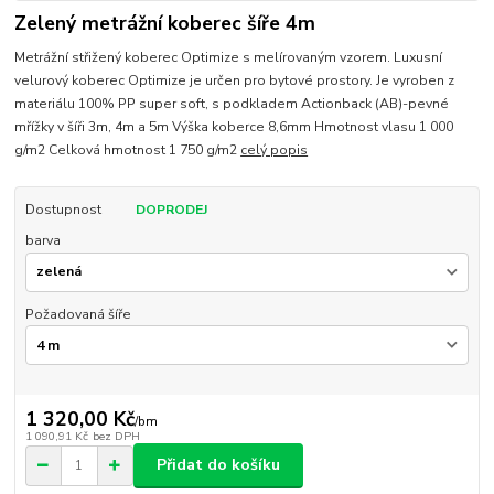
Zelený metrážní koberec šíře 4m
Metrážní střižený koberec Optimize s melírovaným vzorem. Luxusní
velurový koberec Optimize je určen pro bytové prostory. Je vyroben z
materiálu 100% PP super soft, s podkladem Actionback (AB)-pevné
mřížky v šíři 3m, 4m a 5m Výška koberce 8,6mm Hmotnost vlasu 1 000
g/m2 Celková hmotnost 1 750 g/m2
celý popis
Dostupnost
DOPRODEJ
barva
Požadovaná šíře
1 320,00 Kč
/
bm
1 090,91 Kč
bez DPH
Přidat do košíku