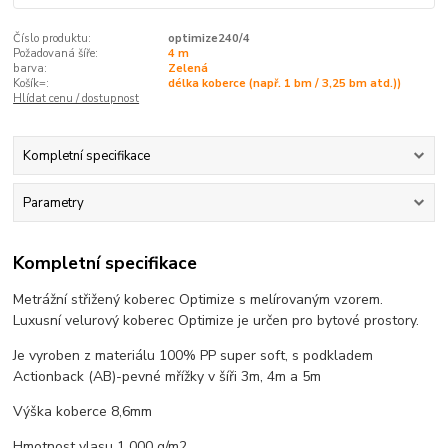
Číslo produktu:
optimize240/4
Požadovaná šíře:
4 m
barva:
Zelená
Košík=:
délka koberce (např. 1 bm / 3,25 bm atd.))
Hlídat cenu / dostupnost
Kompletní specifikace
Parametry
Kompletní specifikace
Metrážní střižený koberec Optimize s melírovaným vzorem.
Luxusní velurový koberec Optimize je určen pro bytové prostory.
Je vyroben z materiálu 100% PP super soft, s podkladem
Actionback (AB)-pevné mřížky v šíři 3m, 4m a 5m
Výška koberce 8,6mm
Hmotnost vlasu 1 000 g/m2