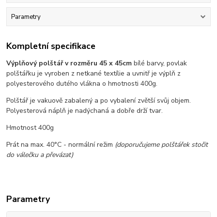
Parametry
Kompletní specifikace
Výplňový polštář v rozměru 45 x 45cm
bílé barvy, povlak
polštářku je vyroben z netkané textílie a uvnitř je výplň z
polyesterového dutého vlákna o hmotnosti 400g.
Polštář je vakuově zabalený a po vybalení zvětší svůj objem.
Polyesterová náplň je nadýchaná a dobře drží tvar.
Hmotnost 400g
Prát na max. 40°C - normální režim
(doporučujeme polštářek stočit
do válečku a převázat)
Parametry