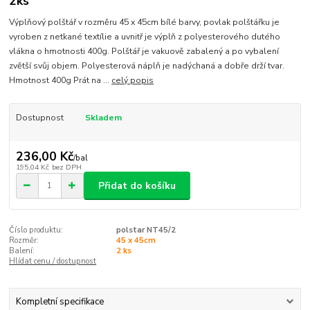
2ks
Výplňový polštář v rozměru 45 x 45cm bílé barvy, povlak polštářku je
vyroben z netkané textílie a uvnitř je výplň z polyesterového dutého
vlákna o hmotnosti 400g. Polštář je vakuově zabalený a po vybalení
zvětší svůj objem. Polyesterová náplň je nadýchaná a dobře drží tvar.
Hmotnost 400g Prát na ...
celý popis
Dostupnost
Skladem
236,00 Kč
/
bal
195,04 Kč
bez DPH
Přidat do košíku
Číslo produktu:
polstar NT45/2
Rozměr:
45 x 45cm
Balení:
2 ks
Hlídat cenu / dostupnost
Kompletní specifikace