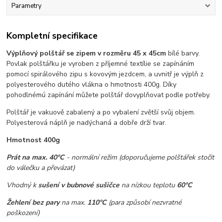
Parametry
Kompletní specifikace
Výplňový polštář
se zipem
v rozměru 45 x 45cm
bílé barvy.
Povlak polštářku je vyroben z příjemné textílie se zapínáním
pomocí spirálového zipu s kovovým jezdcem, a uvnitř je výplň z
polyesterového dutého vlákna o hmotnosti 400g. Díky
pohodlnémú zapínání můžete polštář dovyplňovat podle potřeby.
Polštář je vakuově zabalený a po vybalení zvětší svůj objem.
Polyesterová náplň je nadýchaná a dobře drží tvar.
Hmotnost 400g
Prát na max. 40°C
- normální režim (doporučujeme polštářek stočit
do válečku a převázat)
Vhodný k
sušení v bubnové sušičce
na nízkou teplotu
60°C
Žehlení bez pary
na max.
110°C
(para způsobí nezvratné
poškození)