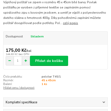
Výplňový polštář se zipem v rozměru 45 x 45cm bílé barvy. Povlak
polštářku je vyroben z příjemné textílie se zapínáním pomocí
spirálového zipu s kovovým jezdcem, a uvnitř je výplň z polyesterového
dutého vlákna o hmotnosti 400g. Díky pohodlnémú zapínání můžete
polštář dovyplňovat podle potřeby. Pol...
celý popis
Dostupnost
Skladem
175,00 Kč
/
bal
144,63 Kč
bez DPH
Přidat do košíku
Číslo produktu:
polstar T45/1
Rozměr:
45 x 45cm
Balení:
1 ks
Hlídat cenu / dostupnost
Kompletní specifikace