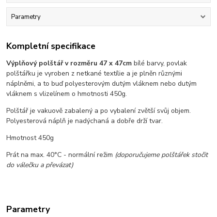
Parametry
Kompletní specifikace
Výplňový polštář v rozměru 47 x 47cm
bílé barvy, povlak
polštářku je vyroben z netkané textílie a je plněn různými
náplněmi, a to buď polyesterovým dutým vláknem nebo dutým
vláknem s vlizelínem o hmotnosti 450g.
Polštář je vakuově zabalený a po vybalení zvětší svůj objem.
Polyesterová náplň je nadýchaná a dobře drží tvar.
Hmotnost 450g
Prát na max. 40°C - normální režim
(doporučujeme polštářek stočit
do válečku a převázat)
Parametry