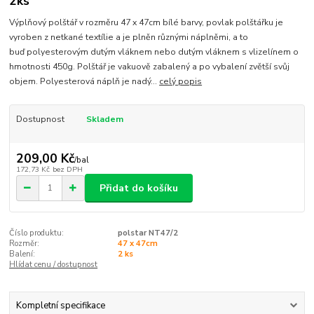
2ks
Výplňový polštář v rozměru 47 x 47cm bílé barvy, povlak polštářku je
vyroben z netkané textílie a je plněn různými náplněmi, a to
buď polyesterovým dutým vláknem nebo dutým vláknem s vlizelínem o
hmotnosti 450g. Polštář je vakuově zabalený a po vybalení zvětší svůj
objem. Polyesterová náplň je nadý...
celý popis
Dostupnost
Skladem
209,00 Kč
/
bal
172,73 Kč
bez DPH
Přidat do košíku
Číslo produktu:
polstar NT47/2
Rozměr:
47 x 47cm
Balení:
2 ks
Hlídat cenu / dostupnost
Kompletní specifikace