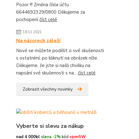
Pozor !!! Změna čísla účtu :
6644692329/0800 Děkujeme za
pochopení
číst celé
18.11.2021
Na názorech záleží
Nově se můžete podělit o své skušenosti
s ostatnímí, po kliknutí na obrázek níže.
Děkujeme, že jste si našli chvilku na
napsání své skušenosti s na...
číst celé
Zobrazit všechny novinky
Vyberte si slevu za nákup
nad 4 000kč
sleva -2%
kód
vjomSW