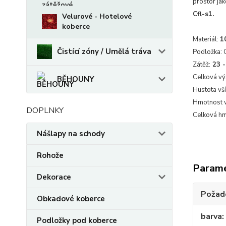
prostor jak
Cfl-s1.
Velurové - Hotelové
koberce
Materiál:
1
Čistící zóny / Umělá tráva
Podložka:
Zátěž:
23 -
Celková vý
BĚHOUNY
Hustota vší
Hmotnost v
DOPLNKY
Celková hm
Nášlapy na schody
Rohože
Param
Dekorace
Požado
Obkadové koberce
barva
Podložky pod koberce