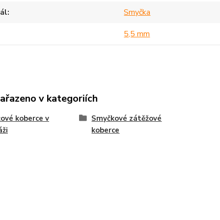
ál
Smyčka
5,5 mm
zařazeno v kategoriích
ové koberce v
Smyčkové zátěžové
ži
koberce