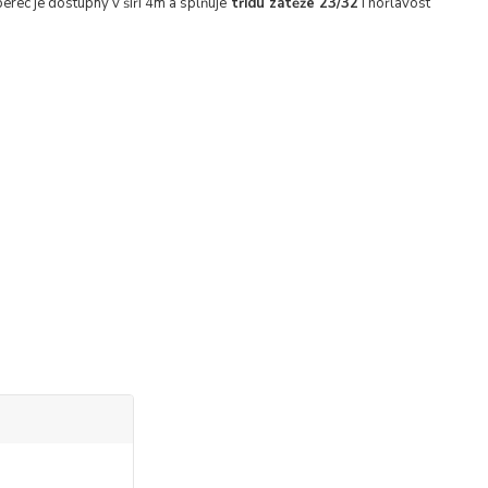
erec je dostupný v šíři 4m a splňuje
třídu zátěže 23/32
i hořlavost