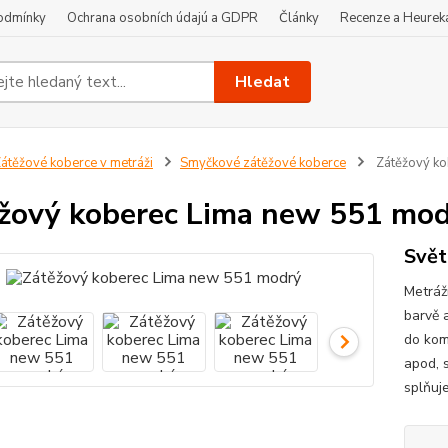
odmínky
Ochrana osobních údajú a GDPR
Články
Recenze a Heurek
Hledat
átěžové koberce v metráži
Smyčkové zátěžové koberce
Zátěžový ko
žový koberec Lima new 551 mo
Svět
Metráž
barvě 
do kom
apod, s
splňuje