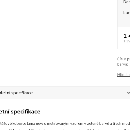
Dos
bar
1 
1 1
Číslo p
barva:
Hlídat 
etní specifikace
tní specifikace
átěžové koberce Lima new
s melírovaným vzorem v zelené barvě a třech mod