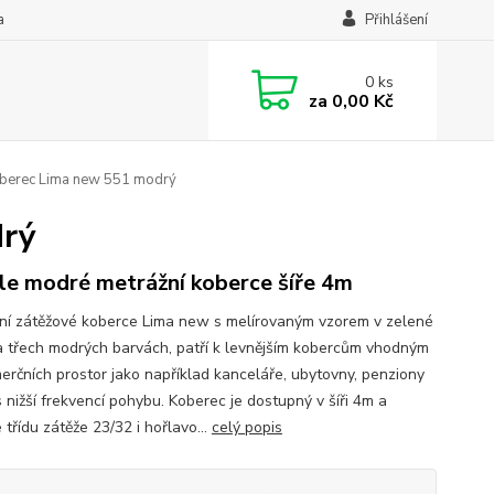
a
Přihlášení
0
ks
za
0,00 Kč
berec Lima new 551 modrý
drý
le modré metrážní koberce šíře 4m
ní zátěžové koberce Lima new s melírovaným vzorem v zelené
a třech modrých barvách, patří k levnějším kobercům vhodným
erčních prostor jako například kanceláře, ubytovny, penziony
 nižší frekvencí pohybu. Koberec je dostupný v šíři 4m a
 třídu zátěže 23/32 i hořlavo...
celý popis