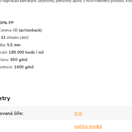
o například kanceláře, ubytovny, penziony apod, s nižší frekvencí pohybu. Kob
00% PP
 Ceneva AB
(actionback)
 32
střední zátěž
ška:
5,5 mm
vání:
180 000 bodů / m2
lasu:
650 g/m2
otnost:
1600 g/m2
etry
vaná šíře
4 m
světle modrá