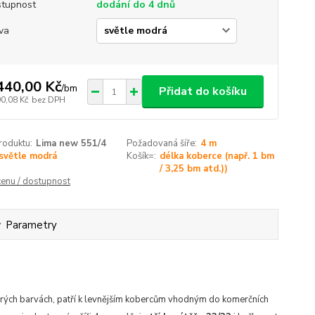
tupnost
dodání do 4 dnů
va
440,00 Kč
/
bm
Přidat do košíku
90,08 Kč
bez DPH
roduktu:
Lima new 551/4
Požadovaná šíře:
4 m
světle modrá
Košík=:
délka koberce (např. 1 bm
/ 3,25 bm atd.))
cenu / dostupnost
Parametry
rých barvách,
patří k levnějším kobercům vhodným do komerčních