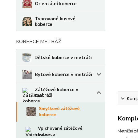
Orientální koberce
Tvarované kusové
koberce
KOBERCE METRÁŽ
Dětské koberce v metráži
Bytové koberce v metráži
Zátěžové koberce v
metráži
Kompl
Smyčkové zátěžové
koberce
Komple
Vpichované zátěžové
Metrážní z
koberce