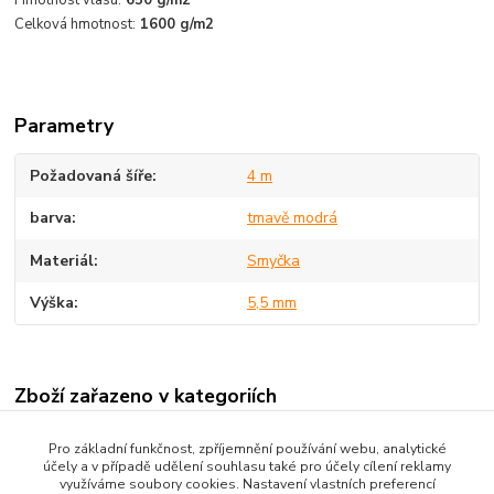
Hmotnost vlasu:
650 g/m2
Celková hmotnost:
1600 g/m2
Parametry
Požadovaná šíře
4 m
barva
tmavě modrá
Materiál
Smyčka
Výška
5,5 mm
Zboží zařazeno v kategoriích
Zátěžové koberce v metráži
Pro základní funkčnost, zpříjemnění používání webu, analytické
účely a v případě udělení souhlasu také pro účely cílení reklamy
Smyčkové zátěžové koberce
využíváme soubory cookies. Nastavení vlastních preferencí