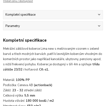
Hlídat cenu / dostupnost
Kompletní specifikace
Parametry
Kompletní specifikace
Metrážní zátěžové koberce Lima new
s melírovaným vzorem v zelené
barvě a třech modrých barvách,
patří k levnějším kobercům vhodným do
komerčních prostor jako například kanceláře, ubytovny, penziony apod,
s nižší frekvencí pohybu. Koberec je dostupný v šíři 4m a splňuje
třídu
zátěže 23/32
i hořlavost
Cfl-s1.
Materiál:
100% PP
Podložka: Ceneva AB
(actionback)
Zátěž:
23 - 32
střední zátěž
Celková výška:
5,5 mm
Hustota všívání:
180 000 bodů / m2